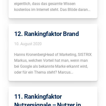
eigentlich, dass das gesamte Wissen
kostenlos im Internet steht. Das Blöde daran
ist, dort steht auch wahnsinnig viel Unsinn und
falsche Informationen. Für Einsteiger ist es
schwierig sich da einfach zu orientieren und
12. Rankingfaktor Brand
es herrschen viele falsche Meinungen. […]
10. August 2020
Hanns KronenbergHead of Marketing, SISTRIX
Markus, welchen Vorteil hat man, wenn man
bei Google als bekannte Marke erkannt wird,
oder für ein Thema steht? Marcus
TandlerGründer & Geschäftsführer,
OnPage.org Also ich glaube, eine Marke an
sich zu sein – jetzt mal “bekannt” hin oder her,
11. Rankingfaktor
das kommt ja auch auf […]
Nutzersignale – Nutzer in