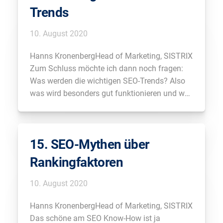
Trends
10. August 2020
Hanns KronenbergHead of Marketing, SISTRIX
Zum Schluss möchte ich dann noch fragen:
Was werden die wichtigen SEO-Trends? Also
was wird besonders gut funktionieren und was
wird überhaupt nicht mehr funktionieren?
Astrid? Astrid KramerGeschäftsführende
Gesellschafterin, jacobi&jacobi GmbH,
15. SEO-Mythen über
jacobi2.de Also ich glaube ganz wichtig wird
für uns alle werden, wie wir in […]
Rankingfaktoren
10. August 2020
Hanns KronenbergHead of Marketing, SISTRIX
Das schöne am SEO Know-How ist ja