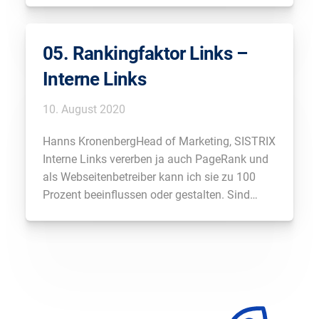
Und wo sollte das Keyword denn stehen?
Raphael RaueHead of SEO & Analytics,
05. Rankingfaktor Links –
Spiegel Online Wichtig ist […]
Interne Links
10. August 2020
Hanns KronenbergHead of Marketing, SISTRIX
Interne Links vererben ja auch PageRank und
als Webseitenbetreiber kann ich sie zu 100
Prozent beeinflussen oder gestalten. Sind
interne Links der am meisten unterschätzte
Rankingfaktor? Tobias
SchwarzGeschäftsführender Gesellschafter,
Audisto GmbH Ich denke schon. Also man
muss sich einfach mal vor Augen führen, dass
die […]