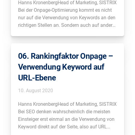
Hanns KronenbergHead of Marketing, SISTRIX
Bei der Onpage-Optimierung kommt es nicht
nur auf die Verwendung von Keywords an den
richtigen Stellen an. Sondern auch auf andere
Faktoren. Was sind unabhängig von Keywords
für euch wichtige Faktoren auf Seitenebene?
Raphael RaueHead of SEO & Analytics,
06. Rankingfaktor Onpage –
Spiegel Online Ich glaube bei den […]
Verwendung Keyword auf
URL-Ebene
10. August 2020
Hanns KronenbergHead of Marketing, SISTRIX
Bei SEO denken wahrscheinlich die meisten
Einsteiger erst einmal an die Verwendung von
Keyword direkt auf der Seite, also auf URL
Ebene. Was sind da die wichtigsten Faktoren?