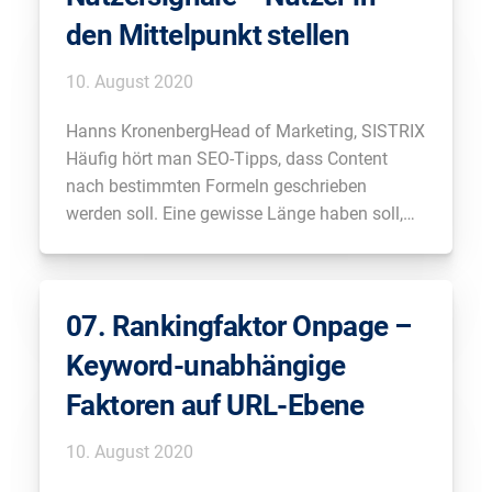
den Mittelpunkt stellen
10. August 2020
Hanns KronenbergHead of Marketing, SISTRIX
Häufig hört man SEO-Tipps, dass Content
nach bestimmten Formeln geschrieben
werden soll. Eine gewisse Länge haben soll,
gewisse Häufigkeit von irgendwelchen
Keywords haben soll. Sind solche allgemeinen
Regeln sinnvoll oder entscheidet am Ende
07. Rankingfaktor Onpage –
nicht eigentlich der Nutzer, was der richtige
Content ist und Google erkennt, […]
Keyword-unabhängige
Faktoren auf URL-Ebene
10. August 2020