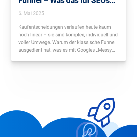
Funnel – Was das für SEOs
bedeutet
6. Mai 2025
Kaufentscheidungen verlaufen heute kaum
noch linear – sie sind komplex, individuell und
voller Umwege. Warum der klassische Funnel
ausgedient hat, was es mit Googles „Messy
Middle“ auf sich hat und welche konkreten
Learnings SEOs daraus ziehen können, erklärt
SEO-Berater Florian Elbers. Außerdem: Tipps
für bessere Snippets, zielgruppenorientierte
Landingpages und eine […]