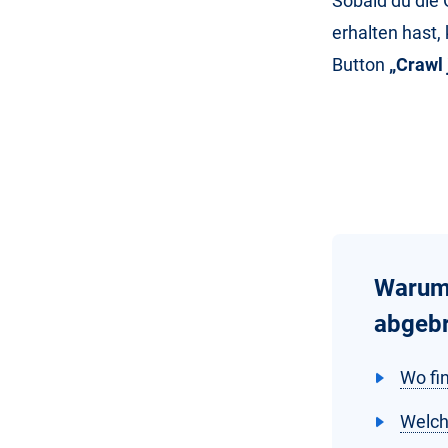
Sobald du die 
erhalten hast,
Button
„Crawl 
Warum 
abgeb
Wo fi
Welch