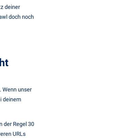
tz deiner
rawl doch noch
ht
n. Wenn unser
ei deinem
in der Regel 30
hreren URLs