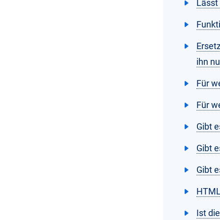
Lässt
Funkt
Erset
ihn nu
Für w
Für w
Gibt 
Gibt 
Gibt e
HTML-
Ist di