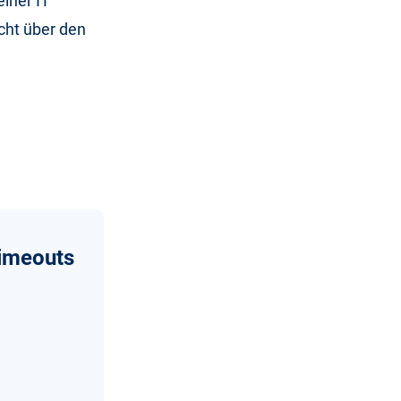
iner IT
cht über den
imeouts