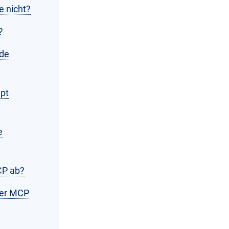
e nicht?
?
nde
mpt
e
CP ab?
 der MCP