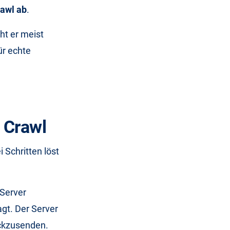
rawl ab
.
ht er meist
ür echte
 Crawl
 Schritten löst
 Server
agt. Der Server
ückzusenden.