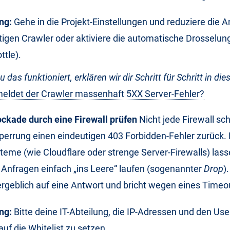
ng:
Gehe in die Projekt-Einstellungen und reduziere die A
itigen Crawler oder aktiviere die automatische Drosselun
ttle).
 das funktioniert, erklären wir dir Schritt für Schritt in die
ldet der Crawler massenhaft 5XX Server-Fehler?
ockade durch eine Firewall prüfen
Nicht jede Firewall sc
Sperrung einen eindeutigen 403 Forbidden-Fehler zurück
teme (wie Cloudflare oder strenge Server-Firewalls) las
Anfragen einfach „ins Leere“ laufen (sogenannter
Drop
)
rgeblich auf eine Antwort und bricht wegen eines Timeo
ng:
Bitte deine IT-Abteilung, die IP-Adressen und den Us
uf die Whitelist zu setzen.