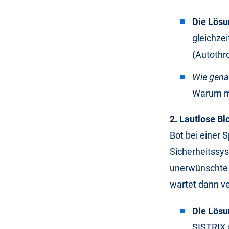
Die Lösu
gleichze
(Autothro
Wie genau
Warum me
2. Lautlose Bl
Bot bei einer 
Sicherheitssys
unerwünschte 
wartet dann ve
Die Lösu
SISTRIX a