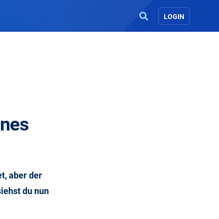
LOGIN
ines
t, aber der
iehst du nun