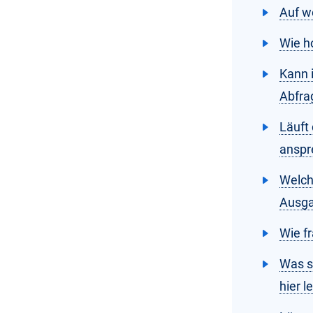
Auf w
Wie h
Kann 
Abfra
Läuft
anspr
Welch
Ausg
Wie f
Was s
hier l