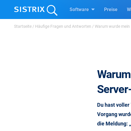
Software
Preise
W
Startseite
/
Häufige Fragen und Antworten
/
Warum wurde mein C
Warum 
Server
Du hast voller
Vorgang wurde
die Meldung: 