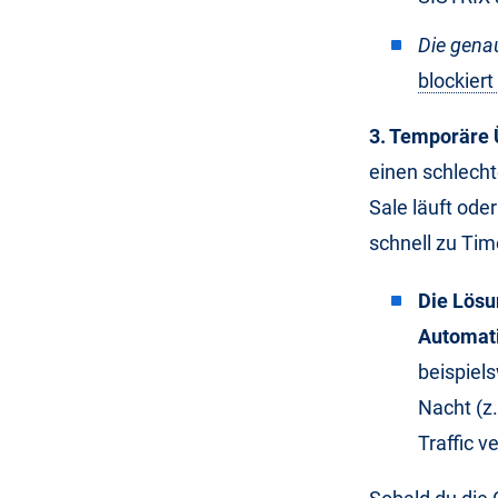
Die genau
blockiert
3. Temporäre 
einen schlecht
Sale läuft od
schnell zu Tim
Die Lösu
Automat
beispiel
Nacht (z
Traffic v