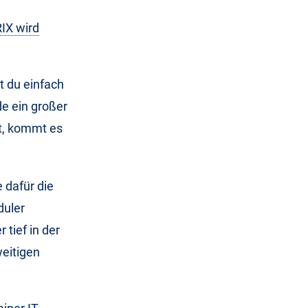
IX wird
 du einfach
e ein großer
t, kommt es
 dafür die
duler
tief in der
weitigen