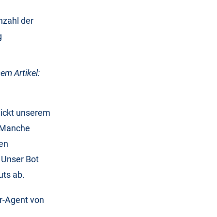
nzahl der
g
sem Artikel:
hickt unserem
. Manche
sen
. Unser Bot
uts ab.
er-Agent von