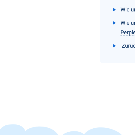
Wie u
Wie u
Perple
Zurüc