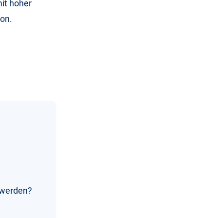
mit hoher
ion.
t werden?