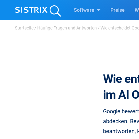
Software
Preise
W
Startseite
/
Häufige Fragen und Antworten
/
Wie entscheidet Goog
Wie en
im AI O
Google bewert
abdecken. Bevo
beantworten, k