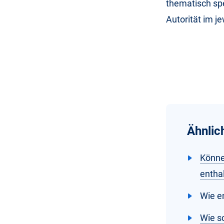
thematisch spe
Autorität im j
Ähnlic
Könne
entha
Wie e
Wie sc