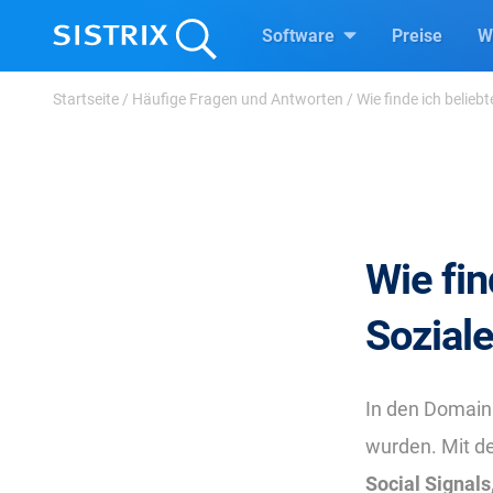
Software
Preise
W
Startseite
/
Häufige Fragen und Antworten
/
Wie finde ich beliebt
Wie fin
Sozial
In den Domain
wurden. Mit de
Social Signals