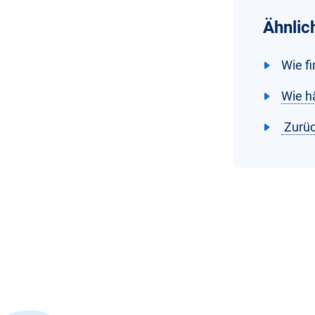
Ähnlic
Wie fi
Wie hä
Zurüc