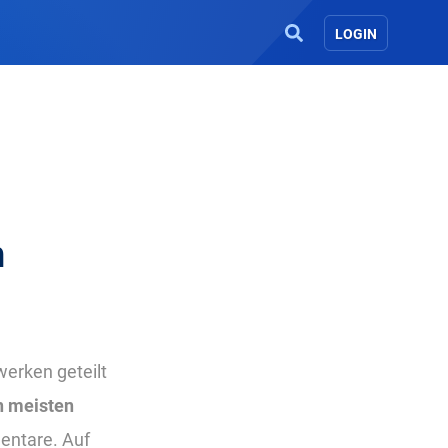
LOGIN
n
werken geteilt
n meisten
entare. Auf