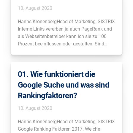
10. August 2020
Hanns KronenbergHead of Marketing, SISTRIX
Interne Links vererben ja auch PageRank und
als Webseitenbetreiber kann ich sie zu 100
Prozent beeinflussen oder gestalten. Sind
interne Links der am meisten unterschätzte
Rankingfaktor? Tobias
SchwarzGeschäftsführender Gesellschafter,
01. Wie funktioniert die
Audisto GmbH Ich denke schon. Also man
muss sich einfach mal vor Augen führen, dass
Google Suche und was sind
die […]
Rankingfaktoren?
10. August 2020
Hanns KronenbergHead of Marketing, SISTRIX
Google Ranking Faktoren 2017. Welche