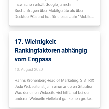
Inzwischen erhält Google ja mehr
Suchanfragen über Mobilgeräte als über
Desktop PCs und hat für dieses Jahr “Mobile
first” ausgerufen. Was kommt da auf uns zu
und worauf müssen wir uns einstellen? Simon
PokornySEO Consultant, simon-pokorny.com
17. Wichtigkeit
So viel wird sich jetzt nicht ändern. Zumindest
vorläufig. […]
Rankingfaktoren abhängig
vom Engpass
10. August 2020
Hanns KronenbergHead of Marketing, SISTRIX
Jede Webseite ist ja in einer anderen Situation.
Was der einen Webseite viel hilft, hat bei der
anderen Webseite vielleicht gar keinen großen
Effekt mehr, weil man schon genug davon hat.