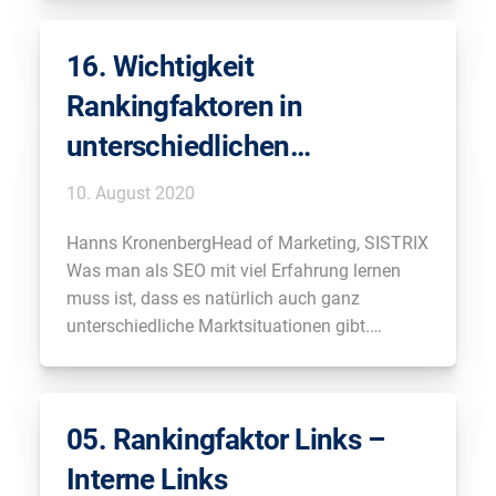
Wenn man sich das mal wie so ein
Röhrensystem vorstellt, durch das Wasser
16. Wichtigkeit
fließt. […]
Rankingfaktoren in
unterschiedlichen
Marktsituationen und
10. August 2020
Branchen
Hanns KronenbergHead of Marketing, SISTRIX
Was man als SEO mit viel Erfahrung lernen
muss ist, dass es natürlich auch ganz
unterschiedliche Marktsituationen gibt.
Situationen in denen die Webseite ist und
Märkte in denen es viele hart umkämpfte
Keywords gibt. Oder man ist viel im Long-Tail
05. Rankingfaktor Links –
Bereich unterwegs, wo man wenig […]
Interne Links