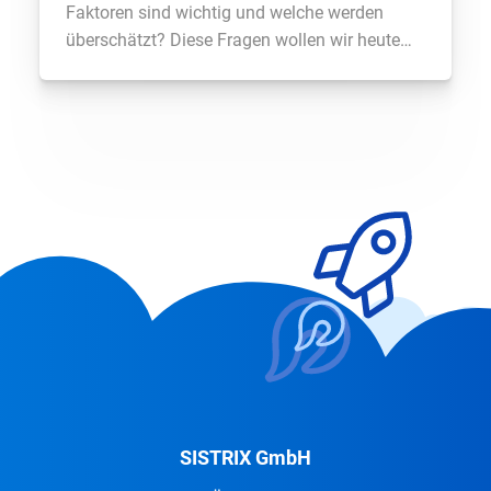
Faktoren sind wichtig und welche werden
überschätzt? Diese Fragen wollen wir heute
hier beantworten in einer Reihe von Videos,
dazu haben wir 16 der besten und
bekanntesten SEOs aus Deutschland
eingeladen. Herzlich willkommen hier in der
Runde, und wir wollen […]
SISTRIX GmbH