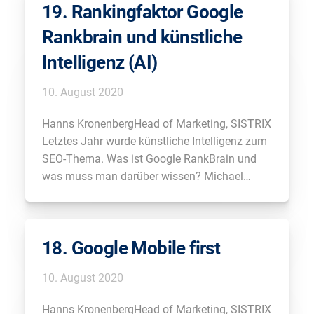
19. Rankingfaktor Google
Rankbrain und künstliche
Intelligenz (AI)
10. August 2020
Hanns KronenbergHead of Marketing, SISTRIX
Letztes Jahr wurde künstliche Intelligenz zum
SEO-Thema. Was ist Google RankBrain und
was muss man darüber wissen? Michael
JanssenDigital Analyst, zedwoo.de &
BeyonPageviews Podcast Also RankBrain ist
für mich: die haben sich bei Google gedacht,
18. Google Mobile first
wir haben jetzt künstliche Intelligenz – wir
haben jetzt KI […]
10. August 2020
Hanns KronenbergHead of Marketing, SISTRIX