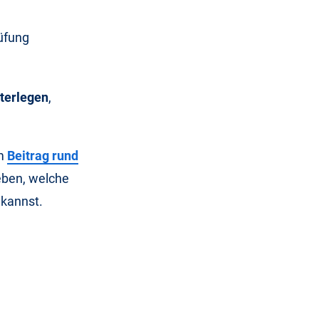
rüfung
terlegen
,
im
Beitrag rund
eben, welche
 kannst.