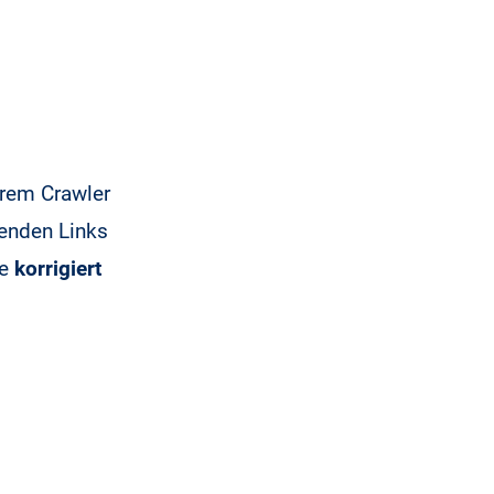
erem Crawler
henden Links
le
korrigiert