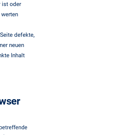
 ist oder
 werten
Seite defekte,
iner neuen
nkte Inhalt
owser
 betreffende