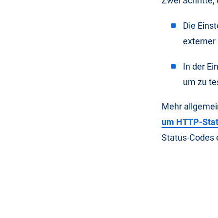
Zwei Schritte,
Die Eins
externer
In der Ei
um zu te
Mehr allgemei
um HTTP-Stat
Status-Codes 