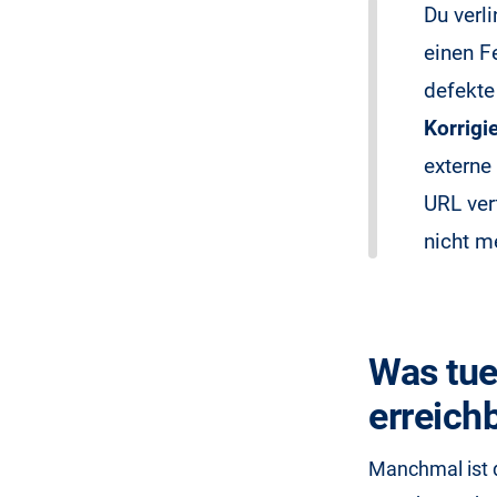
Du verli
einen F
defekte
Korrigi
externe
URL ver
nicht m
Was tue
erreichb
Manchmal ist 