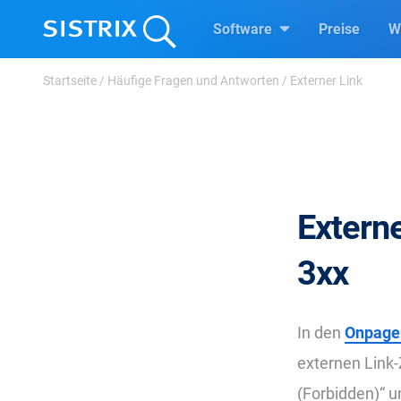
Software
Preise
W
Startseite
/
Häufige Fragen und Antworten
/
Externer Link
Externe
3xx
In den
Onpage
externen Link-Z
(Forbidden)“ u