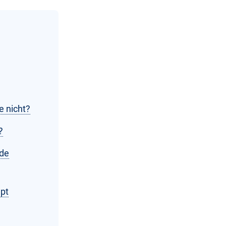
e nicht?
?
nde
mpt