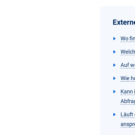
Extern
Wo fi
Welch
Auf w
Wie h
Kann 
Abfra
Läuft
anspr