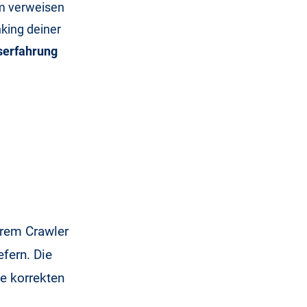
hm verweisen
king deiner
serfahrung
erem Crawler
efern. Die
e korrekten