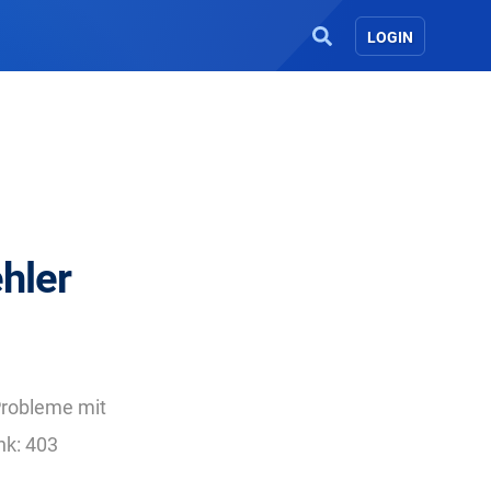
LOGIN
ehler
Probleme mit
nk: 403