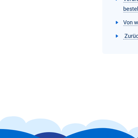
beste
Von w
Zurüc