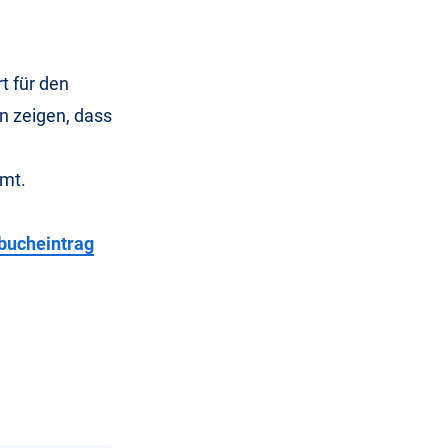
t für den
en zeigen, dass
mmt.
bucheintrag