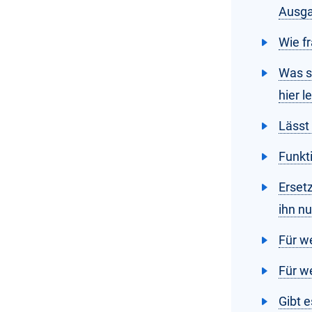
Ausg
Wie f
Was s
hier l
Lässt
Funkt
Erset
ihn nu
Für w
Für w
Gibt 