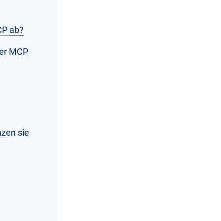
CP ab?
 der MCP
nzen sie