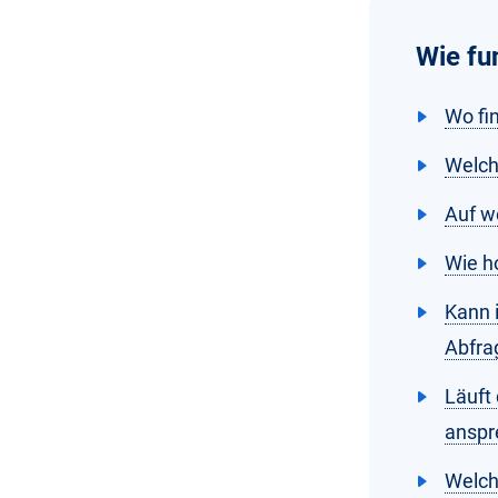
Wie fu
Wo fi
Welch
Auf w
Wie h
Kann 
Abfra
Läuft
anspr
Welch