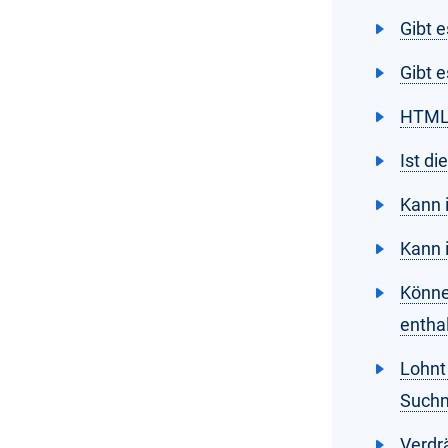
Gibt 
Gibt e
HTML-
Ist di
Kann 
Kann 
Könne
entha
Lohnt 
Suchm
Verdr