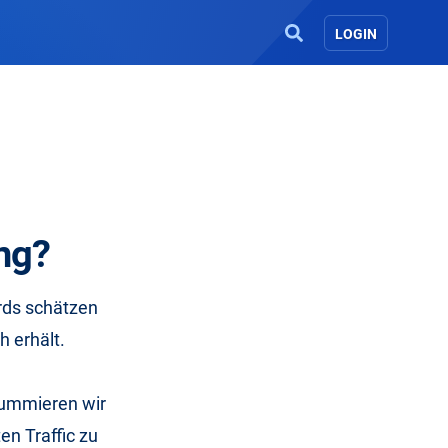
LOGIN
ung?
rds schätzen
h erhält.
 summieren wir
en Traffic zu