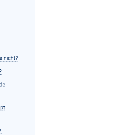
e nicht?
?
nde
mpt
e