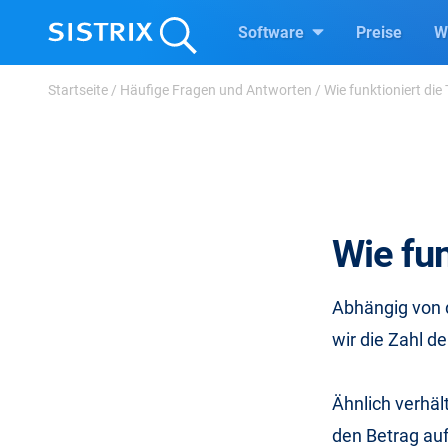
Software
Preise
W
Startseite
/
Häufige Fragen und Antworten
/
Wie funktioniert die
Wie fun
Abhängig von 
wir die Zahl d
Ähnlich verhäl
den Betrag auf