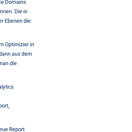
ette Domains
nnen. Die in
r Ebenen die
m Optimizier in
n dann aus dem
man die
lytics
ort,
eue Report