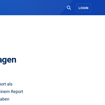
LOGIN
lagen
ort als
einem Report
haben