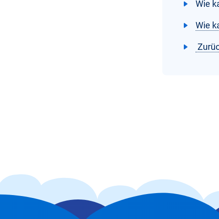
Wie k
Wie k
Zurüc