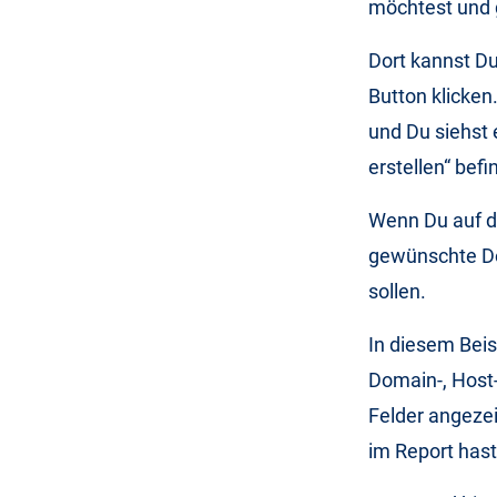
möchtest und g
Dort kannst Du
Button klicke
und Du siehst 
erstellen“ befi
Wenn Du auf di
gewünschte Do
sollen.
In diesem Beis
Domain-, Host
Felder angeze
im Report hast