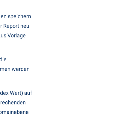
den speichern
r Report neu
Aus Vorlage
die
ommen werden
ndex Wert) auf
sprechenden
 Domainebene