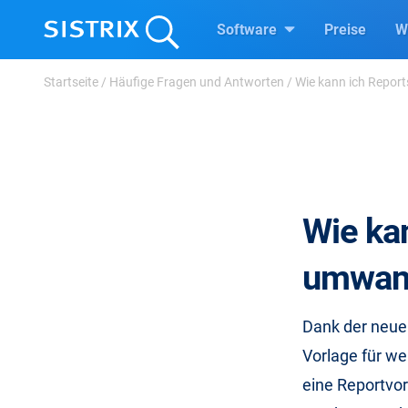
Software
Preise
W
Startseite
/
Häufige Fragen und Antworten
/
Wie kann ich Repor
Wie ka
umwan
Dank der neuen
Vorlage für w
eine Reportvor