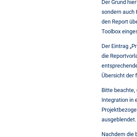
Der Grund hier
sondern auch 
den Report üb
Toolbox einges
Der Eintrag „P
die Reportvor
entsprechenden
Übersicht der 
Bitte beachte,
Integration in
Projektbezogen
ausgeblendet.
Nachdem die b