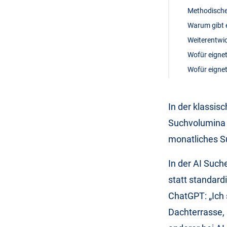
Methodisch
Warum gibt 
Weiterentwi
Wofür eigne
Wofür eignet
In der klassis
Suchvolumina z
monatliches Su
In der AI Such
statt standardi
ChatGPT: „Ich 
Dachterrasse, 