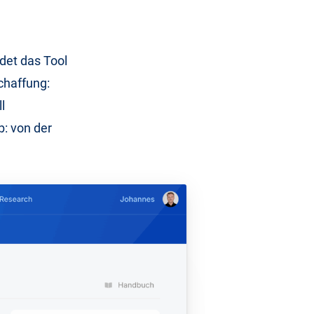
ndet das Tool
chaffung:
l
: von der