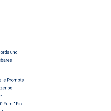
words und
sbares
uelle Prompts
zer bei
e
 Euro.“ Ein