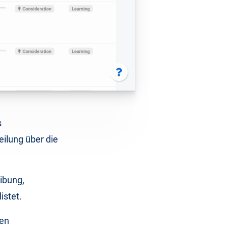
s
ilung über die
ibung,
istet.
ten