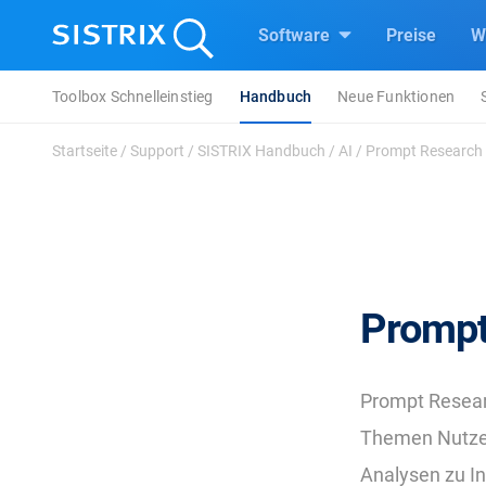
Software
Preise
W
Toolbox Schnelleinstieg
Handbuch
Neue Funktionen
Startseite
/
Support
/
SISTRIX Handbuch
/
AI
/
Prompt Research
Prompt
Prompt Resear
Themen Nutzer
Analysen zu In