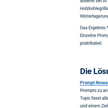
anderer bei AI
Holzkohlegrills
Winterlagerun
Das Ergebnis:
Einzelne Promp
praktikabel.
Die Lös
Prompt Resea
Prompts zu ana
Topic fasst a
und einem Ziel