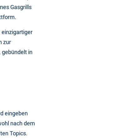
nes Gasgrills
ttform.
 einzigartiger
n zur
, gebündelt in
rd eingeben
owohl nach dem
ten Topics.