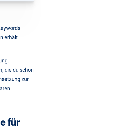
 Keywords
n erhält
ung.
en, die du schon
ensetzung zur
paren.
e für