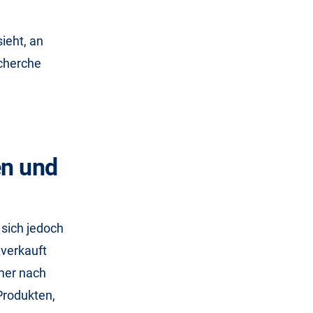
ieht, an
echerche
n und
 sich jedoch
 verkauft
mer nach
Produkten,