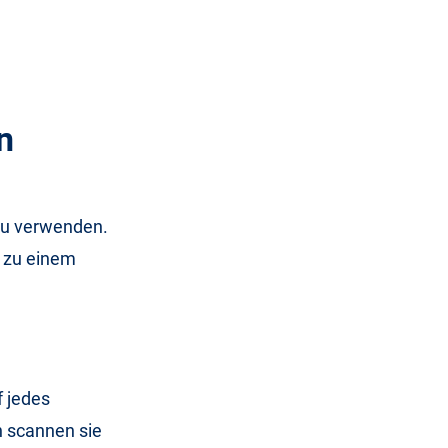
n
zu verwenden.
d zu einem
f jedes
n scannen sie