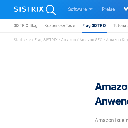
Software
Preise
W
SISTRIX Blog
Kostenlose Tools
Frag SISTRIX
Tutorial
Startseite
/
Frag SISTRIX
/
Amazon
/
Amazon SEO
/
Amazon Key
Amazon
Anwen
Amazon ist ei