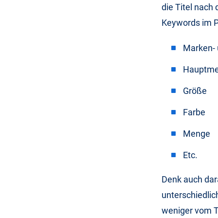
die Titel nach
Keywords im P
Marken-
Hauptm
Größe
Farbe
Menge
Etc.
Denk auch dara
unterschiedlic
weniger vom Ti