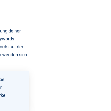
bung deiner
eywords
words auf der
en wenden sich
bei
r
rke