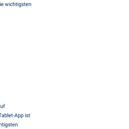
die wichtigsten
:
auf
ablet-App ist
htigsten