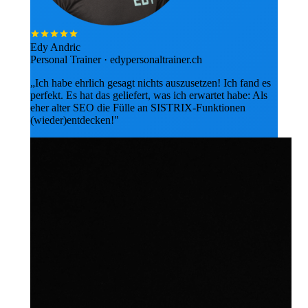
Edy Andric
Personal Trainer · edypersonaltrainer.ch
„Ich habe ehrlich gesagt nichts auszusetzen! Ich fand es
perfekt. Es hat das geliefert, was ich erwartet habe: Als
eher alter SEO die Fülle an SISTRIX-Funktionen
(wieder)entdecken!"