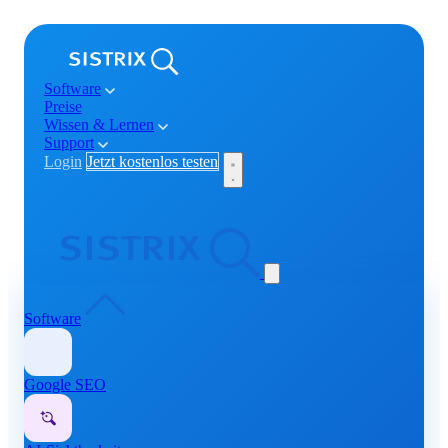
Software
Preise
Wissen & Lernen
Support
Login
Jetzt kostenlos testen
Software
Google SEO