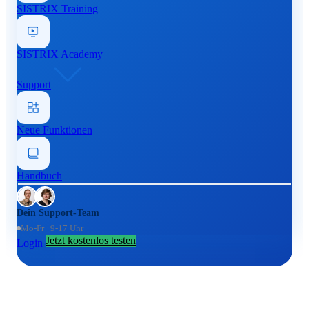
SISTRIX Training
SISTRIX Academy
Support
Neue Funktionen
Handbuch
Dein Support-Team
Mo-Fr 9-17 Uhr
Jetzt kostenlos testen
Login