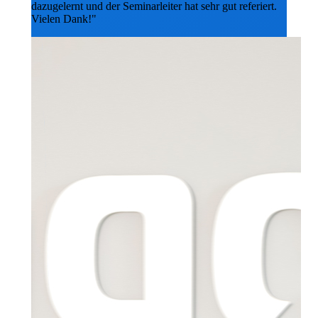
dazugelernt und der Seminarleiter hat sehr gut referiert.
Vielen Dank!"