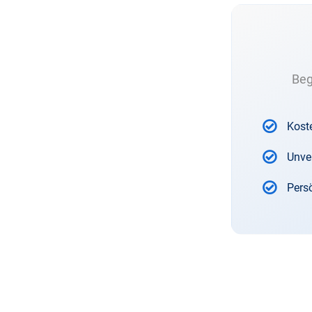
Beg
Kost
Unve
Pers