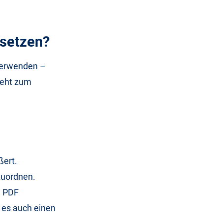
 setzen?
 verwenden –
ieht zum
ßert.
 zuordnen.
n PDF
t es auch einen