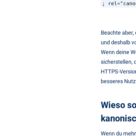
; rel="cano
Beachte aber, 
und deshalb v
Wenn deine We
sicherstellen,
HTTPS-Versione
besseres Nutze
Wieso so
kanonis
Wenn du mehr a