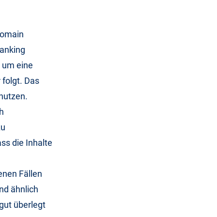
 Domain
Ranking
i um eine
folgt. Das
nutzen.
h
zu
ss die Inhalte
enen Fällen
end ähnlich
gut überlegt