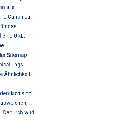
nn alle
ohne Canonical
für das
 eine URL.
ne
der Sitemap
nical Tags
e Ähnlichkeit
identisch sind.
r abweichen,
t. Dadurch wird