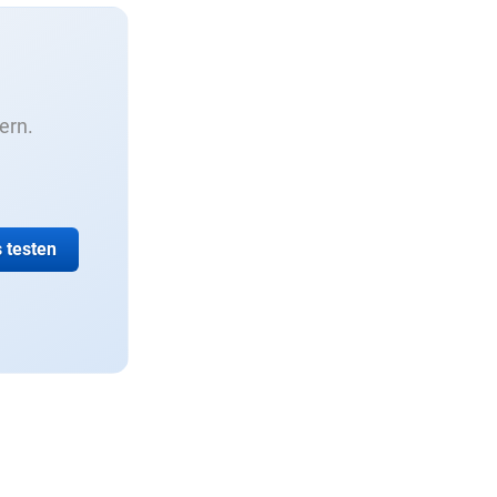
ern.
s testen