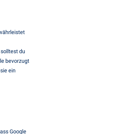
währleistet
solltest du
gle bevorzugt
sie ein
dass Google