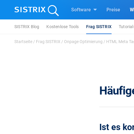
Software
Preise
W
SISTRIX Blog
Kostenlose Tools
Frag SISTRIX
Tutorial
Startseite
/
Frag SISTRIX
/
Onpage Optimierung
/
HTML Meta Ta
Häufig
Ist es k