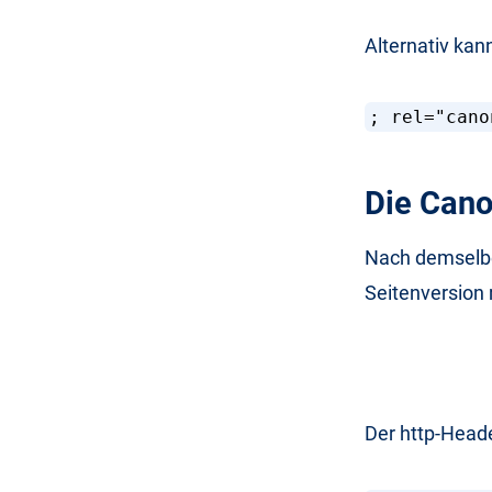
Alternativ kan
; rel="cano
Die Cano
Nach demselben
Seitenversion m
Der http-Heade