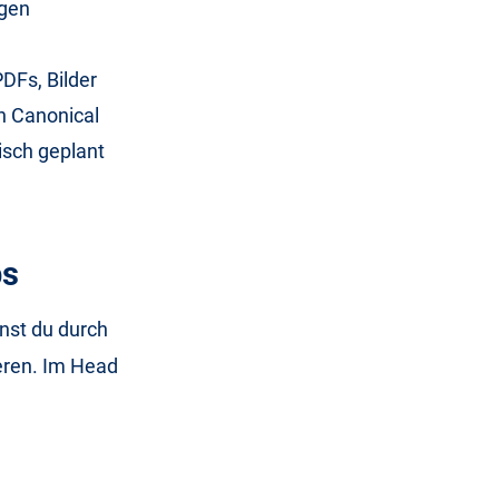
ngen
DFs, Bilder
n Canonical
isch geplant
ps
nnst du durch
ieren. Im Head