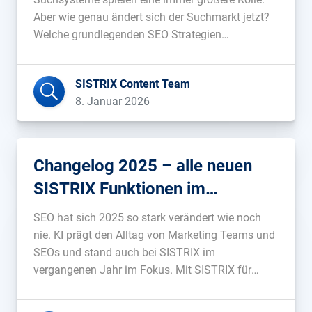
Aber wie genau ändert sich der Suchmarkt jetzt?
Welche grundlegenden SEO Strategien
funktionieren aktuell gut und ist GEO vielleicht
einfach nur gutes SEO? Das und vieles mehr ist
SISTRIX Content Team
Bestandteil der SISTRIX Seminarreihe 2026....
8. Januar 2026
Changelog 2025 – alle neuen
SISTRIX Funktionen im
Überblick
SEO hat sich 2025 so stark verändert wie noch
nie. KI prägt den Alltag von Marketing Teams und
SEOs und stand auch bei SISTRIX im
vergangenen Jahr im Fokus. Mit SISTRIX für
AI/Chatbots haben wir ein Produkt geschaffen,
das die Datenqualität von SISTRIX auch auf diese