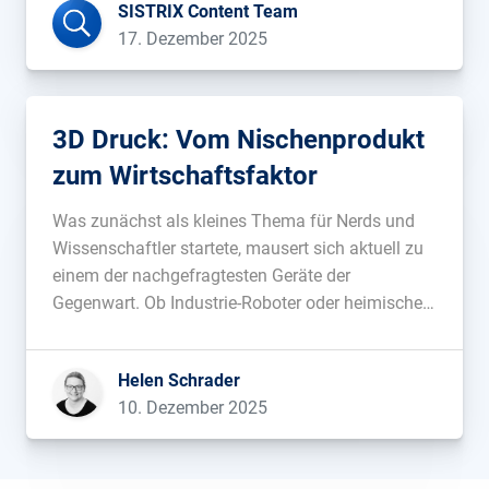
SISTRIX Content Team
Systeme überträgt. Natürlich haben […]...
17. Dezember 2025
3D Druck: Vom Nischenprodukt
zum Wirtschaftsfaktor
Was zunächst als kleines Thema für Nerds und
Wissenschaftler startete, mausert sich aktuell zu
einem der nachgefragtesten Geräte der
Gegenwart. Ob Industrie-Roboter oder heimischer
3D Drucker, die neueste Generation der 3D
Erzeugnisse erreicht immer neue Nachfrage-
Helen Schrader
Ebenen, mit denen wir uns heute genauer
10. Dezember 2025
beschäftigen werden....