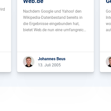
Web.de
G
ird
Nachdem Google und Yahoo! den
Go
m
Wikipedia-Datenbestand bereits in
In
die Ergebnisse eingebunden hat,
wo
bietet Web.de nun eine umfangreiche
au
Suchfunktion für Wikipedia. Neben
Ne
über 250.000 Artikeln werden auch
Wei
Bilder angezeigt....
Johannes Beus
13. Juli 2005