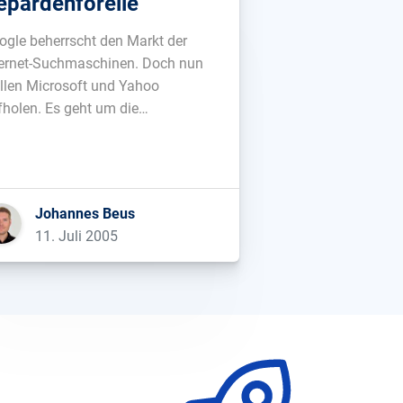
epardenforelle
ogle beherrscht den Markt der
ternet-Suchmaschinen. Doch nun
llen Microsoft und Yahoo
fholen. Es geht um die
uordnung eines Milliardenmarkts.
terlesen bei spiegel.de...
Johannes Beus
11. Juli 2005