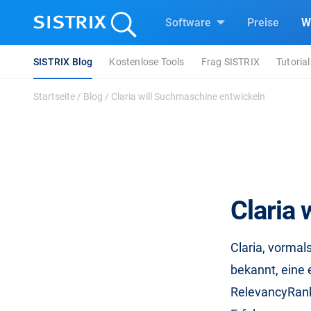
Software
Preise
W
SISTRIX Blog
Kostenlose Tools
Frag SISTRIX
Tutorial
Startseite
/
Blog
/
Claria will Suchmaschine entwickeln
Claria
Claria, vorma
bekannt, eine 
RelevancyRank“