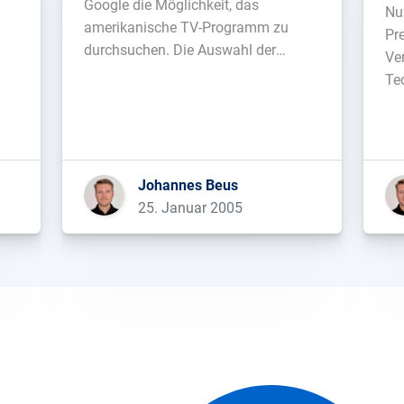
Google die Möglichkeit, das
Nu
amerikanische TV-Programm zu
Pre
durchsuchen. Die Auswahl der
Ver
hte
Sender ist derzeit noch begrenzt und
Te
st
das Archiv geht nur bis Ende
her
Dezember 2004 zurück, lässt aber
ww
trotzdem schon einen tiefen Blick in
Ko
die kommenden Funktionen zu....
ei
Johannes Beus
he
25. Januar 2005
Hä
Lin