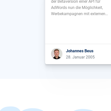
der Betaversion einer API für
AdWords nun die Möglichkeit,
Werbekampagnen mit externen
Programmen zu bearbeiten. Gerüc
über eine AdWords-API waren zuer
vor 4 Tagen aufgetaucht....
Johannes Beus
28. Januar 2005