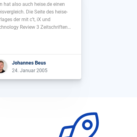
n hat also auch heise.de einen
isvergleich. Die Seite des heise-
lages der mit c’t, iX und
chnology Review 3 Zeitschriften
ausgibt, bietet unter
w.heise.de/preisvergleich/ in
operation mit der mentasys GmbH
nen online Preisvergleich an. Laut
Johannes Beus
ise werden Preise von rund 100
24. Januar 2005
ndler verglichen. Durch die hohe
kpopularität, die heise.de seit […]...