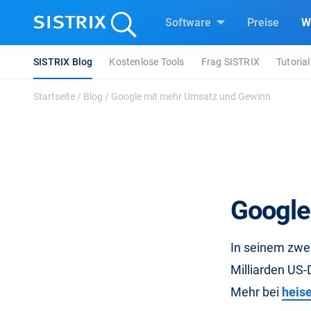
Software
Preise
W
SISTRIX Blog
Kostenlose Tools
Frag SISTRIX
Tutorial
Startseite
/
Blog
/
Google mit mehr Umsatz und Gewinn
Google
In seinem zwe
Milliarden US-
Mehr bei
heis