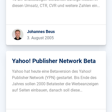
diesen Umsatz, CTR, CVR und weitere Zahlen ein
und sollen dem Merchant einen Überblick über die
Qualität des Partners bieten....
Johannes Beus
3. August 2005
Yahoo! Publisher Network Beta
Yahoo hat heute eine Betaversion des Yahoo!
Publisher Network (YPN) gestartet. Bis Ende des
Jahres sollen 2000 Betatester die Werbeanzeigen
auf Seiten einbauen, danach soll diese
Werbeform auch anderen Webmastern zur
Verfügung stehen. Ähnlich Googles AdSense
werden themenbezogene Textlinks in zuvor