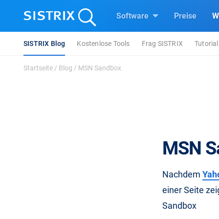
Software
Preise
W
SISTRIX Blog
Kostenlose Tools
Frag SISTRIX
Tutorial
Startseite
/
Blog
/
MSN Sandbox
MSN S
Nachdem
Yaho
einer Seite ze
Sandbox