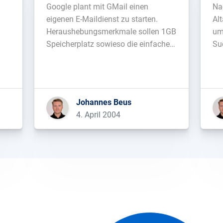
Google plant mit GMail einen
Na
eigenen E-Maildienst zu starten.
Al
Heraushebungsmerkmale sollen 1GB
umg
Speicherplatz sowieso die einfache
Su
Durchsuchbarkeit des E-
Fr
Mailpostfaches sein. Datenschützer
kritisieren bereits jetzt die geplante
kontextbezogene Werbung.
Johannes Beus
Nachtrag: Logo-Vorschlag mit
4. April 2004
Charme...