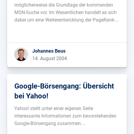
möglicherweise die Grundlage der kommenden
MSN-Suche vor. Im Wesentlichen handelt es sich
dabei um eine Weiterentwicklung der PageRank-
und HITS-Technologie. Die Verfasser des Papiers
möchten die Beziehungen der Seiten
untereinander sowie deren Themen in das
Ranking miteinbeziehen und so bessere
Johannes Beus
Suchergebnisse liefern....
14. August 2004
Google-Börsengang: Übersicht
bei Yahoo!
Yahoo! stellt unter einer eigenen Seite
interessante Informationen zum bevorstehenden
Google-Börsengang zusammen....