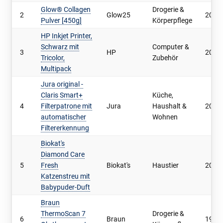
Glow® Collagen
Drogerie &
2
Glow25
20.5
Pulver [450g]
Körperpflege
HP Inkjet Printer,
Schwarz mit
Computer &
3
HP
20.2
Tricolor,
Zubehör
Multipack
Jura original -
Claris Smart+
Küche,
4
Filterpatrone mit
Jura
Haushalt &
20.0
automatischer
Wohnen
Filtererkennung
Biokat's
Diamond Care
5
Fresh
Biokat's
Haustier
20.0
Katzenstreu mit
Babypuder-Duft
Braun
ThermoScan 7
Drogerie &
6
Braun
19.9