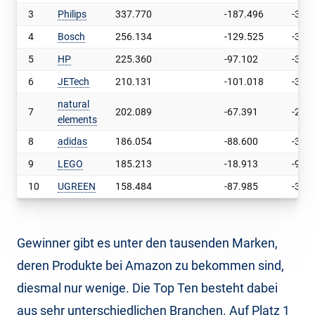
3
Philips
337.770
-187.496
-35,7
4
Bosch
256.134
-129.525
-33,6
5
HP
225.360
-97.102
-30,1
6
JETech
210.131
-101.018
-32,5
natural
7
202.089
-67.391
-25,0
elements
8
adidas
186.054
-88.600
-32,3
9
LEGO
185.213
-18.913
-9,3
10
UGREEN
158.484
-87.985
-35,7
Gewinner gibt es unter den tausenden Marken,
deren Produkte bei Amazon zu bekommen sind,
diesmal nur wenige. Die Top Ten besteht dabei
aus sehr unterschiedlichen Branchen. Auf Platz 1