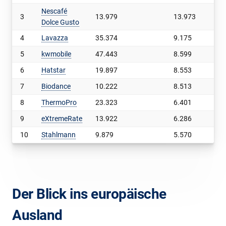
Nescafé
3
13.979
13.973
2
Dolce Gusto
4
Lavazza
35.374
9.175
3
5
kwmobile
47.443
8.599
2
6
Hatstar
19.897
8.553
7
7
Biodance
10.222
8.513
4
8
ThermoPro
23.323
6.401
3
9
eXtremeRate
13.922
6.286
8
10
Stahlmann
9.879
5.570
1
Der Blick ins europäische
Ausland