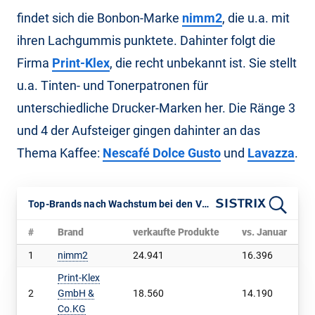
findet sich die Bonbon-Marke
nimm2
, die u.a. mit
ihren Lachgummis punktete. Dahinter folgt die
Firma
Print-Klex
, die recht unbekannt ist. Sie stellt
u.a. Tinten- und Tonerpatronen für
unterschiedliche Drucker-Marken her. Die Ränge 3
und 4 der Aufsteiger gingen dahinter an das
Thema Kaffee:
Nescafé Dolce Gusto
und
Lavazza
.
Top-Brands nach Wachstum bei den Verkäufen Februar vs. Januar 2026
#
Brand
verkaufte Produkte
vs. Januar
v
1
nimm2
24.941
16.396
1
Print-Klex
2
GmbH &
18.560
14.190
3
Co.KG