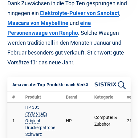
Dank Zuwächsen in die Top Ten gesprungen sind
hingegen ein
Elektrolyte-Pulver von Sanotact
,
Mascara von Maybelline
und
eine
Personenwaage von Renpho
. Solche Waagen
werden traditionell in den Monaten Januar und
Februar besonders gut verkauft. Stichwort: gute
Vorsätze für das neue Jahr.
Amazon.de: Top-Produkte nach Verkäufen im Februar 2026
#
Produkt
Brand
Kategorie
verka
HP 305
(3YM61AE)
Computer &
1
Original
HP
21.4
Zubehör
Druckerpatrone
Schwarz