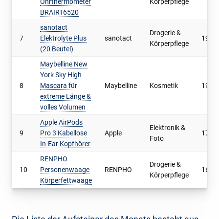
Ohrthermometer
Körperpflege
BRAIRT6520
sanotact
Drogerie &
7
Elektrolyte Plus
sanotact
19.6
Körperpflege
(20 Beutel)
Maybelline New
York Sky High
8
Mascara für
Maybelline
Kosmetik
19.0
extreme Länge &
volles Volumen
Apple AirPods
Elektronik &
9
Pro 3 Kabellose
Apple
17.3
Foto
In-Ear Kopfhörer
RENPHO
Drogerie &
10
Personenwaage
RENPHO
16.8
Körperpflege
Körperfettwaage