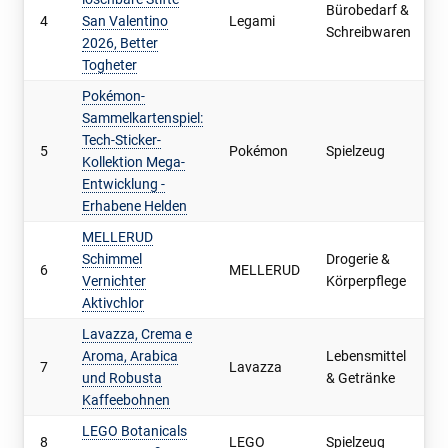
Bürobedarf &
4
San Valentino
Legami
6
Schreibwaren
2026, Better
Togheter
Pokémon-
Sammelkartenspiel:
Tech-Sticker-
5
Pokémon
Spielzeug
6
Kollektion Mega-
Entwicklung -
Erhabene Helden
MELLERUD
Schimmel
Drogerie &
6
MELLERUD
8
Vernichter
Körperpflege
Aktivchlor
Lavazza, Crema e
Aroma, Arabica
Lebensmittel
7
Lavazza
7
und Robusta
& Getränke
Kaffeebohnen
LEGO Botanicals
8
LEGO
Spielzeug
7