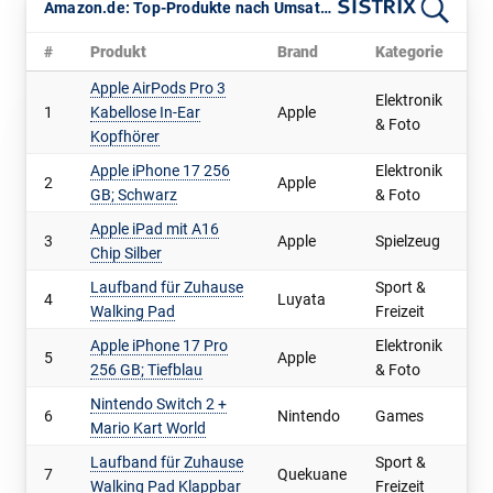
Amazon.de: Top-Produkte nach Umsatz im Februar 2026
#
Produkt
Brand
Kategorie
U
Apple AirPods Pro 3
Elektronik
1
Kabellose In-Ear
Apple
3
& Foto
Kopfhörer
Apple iPhone 17 256
Elektronik
2
Apple
2
GB; Schwarz
& Foto
Apple iPad mit A16
3
Apple
Spielzeug
1
Chip Silber
Laufband für Zuhause
Sport &
4
Luyata
1
Walking Pad
Freizeit
Apple iPhone 17 Pro
Elektronik
5
Apple
1
256 GB; Tiefblau
& Foto
Nintendo Switch 2 +
6
Nintendo
Games
1
Mario Kart World
Laufband für Zuhause
Sport &
7
Quekuane
1
Walking Pad Klappbar
Freizeit