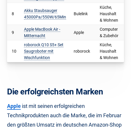
Küche,
Akku Staubsauger
8
Bulelink
Haushalt
1
45000Pa/550W/65Min
& Wohnen
Apple MacBook Air -
Computer
9
Apple
9
Mitternacht
& Zubehör
roborock Q10 S5+ Set
Küche,
10
Saugroboter mit
roborock
Haushalt
9
Wischfunktion
& Wohnen
Die erfolgreichsten Marken
Apple
ist mit seinen erfolgreichen
Technikprodukten auch die Marke, die im Februar
den größten Umsatz im deutschen Amazon-Shop