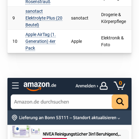
Rosenstrauß
sanotact
Drogerie &
9
Elektrolyte Plus (20
sanotact
1
Körperpflege
Beutel)
Apple AirTag (1.
Elektronik &
10
Generation) 4er
Apple
5
Foto
Pack