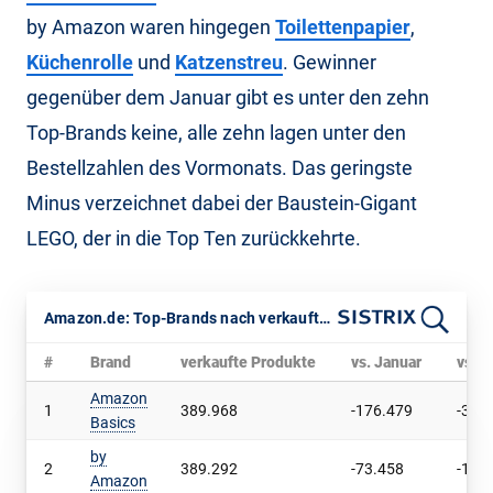
by Amazon waren hingegen
Toilettenpapier
,
Küchenrolle
und
Katzenstreu
. Gewinner
gegenüber dem Januar gibt es unter den zehn
Top-Brands keine, alle zehn lagen unter den
Bestellzahlen des Vormonats. Das geringste
Minus verzeichnet dabei der Baustein-Gigant
LEGO, der in die Top Ten zurückkehrte.
Amazon.de: Top-Brands nach verkauften Produkten im Februar 2026
#
Brand
verkaufte Produkte
vs. Januar
vs. J
Amazon
1
389.968
-176.479
-31,2
Basics
by
2
389.292
-73.458
-15,9
Amazon