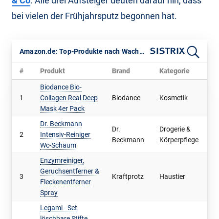
& Co
. Alle drei Aufsteiger deuten darauf hin, dass
bei vielen der Frühjahrsputz begonnen hat.
Amazon.de: Top-Produkte nach Wachstum bei den Verkäufen Februar vs. Januar 2026
#
Produkt
Brand
Kategorie
v
Biodance Bio-
1
Collagen Real Deep
Biodance
Kosmetik
8
Mask 4er Pack
Dr. Beckmann
Dr.
Drogerie &
2
Intensiv-Reiniger
1
Beckmann
Körperpflege
Wc-Schaum
Enzymreiniger,
Geruchsentferner &
3
Kraftprotz
Haustier
7
Fleckenentferner
Spray
Legami - Set
löschbare Stifte