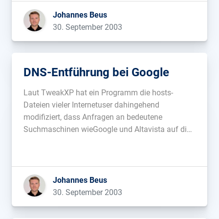
Johannes Beus
30. September 2003
DNS-Entführung bei Google
Laut TweakXP hat ein Programm die hosts-
Dateien vieler Internetuser dahingehend
modifiziert, dass Anfragen an bedeutene
Suchmaschinen wieGoogle und Altavista auf die
IP 64.191.59.85 geleitet werden und somit nicht
mehr bei den Suchmaschinen ankommen. Im
Usenet wird spekuliert, ob dieses Programm sich
durch einen der vielen Bugs im Microsoft Internet
Johannes Beus
Explorer […]...
30. September 2003