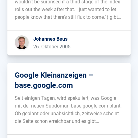
wouldn’t be surprised if a third stage of the index
rolls out the week after that. I just wanted to let
people know that there’s still flux to come.“) gibt
es Veränderungen beim PageRank sowie den
Backlinks von Google. So hat MSN.com […]...
Johannes Beus
26. Oktober 2005
Google Kleinanzeigen –
base.google.com
Seit einigen Tagen, wird spekuliert, was Google
mit der neuen Subdoman base.google.com plant.
Ob geplant oder unabsichtlich, zeitweise scheint
die Seite schon erreichbar und es gibt
Screenshots: Startseite Immobilien Jobs
Interessant, wie sich das weiterentwickelt und wie