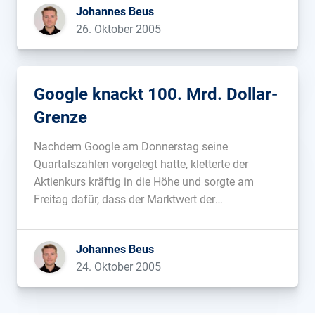
Johannes Beus
Google in den Kleinanzeigenmarkt einsteigen
26. Oktober 2005
wird. Update: Spiegel Online hat das Thema
aufgegriffen...
Google knackt 100. Mrd. Dollar-
Grenze
Nachdem Google am Donnerstag seine
Quartalszahlen vorgelegt hatte, kletterte der
Aktienkurs kräftig in die Höhe und sorgte am
Freitag dafür, dass der Marktwert der
Suchmaschine kurzzeitig erstmals die 100
Milliarden Dollar-Grenze überschritt. (via
Johannes Beus
intern.de). Kein Wunder, dass der Google-Mensch
24. Oktober 2005
beim übrigens sehr gelungenen SEO-Stammtisch
in München gut gelaunt war....