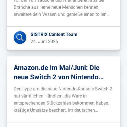
vor der Tür! Tausche dich mit anderen aus der
Branche aus, lerne neue Menschen kennen,
erweitere dein Wissen und genieße einen tollen
Abend. Speaker des Abends ist Johannes Beus,
Gründer und Geschäftsführer von SISTRIX. In
SISTRIX Content Team
seinem Vortrag widmet er sich einer Frage, die
24. Juni 2025
derzeit […]...
Amazon.de im Mai/Juni: Die
neue Switch 2 von Nintendo
sorgt für Millionenumsätze
Der Hype um die neue Nintendo-Konsole Switch 2
hat sämtlichen Händlern, die Ware in
entsprechenden Stückzahlen bekommen haben,
kräftige Umsätze beschert. Im deutschen
Amazon-Shop war die Switch 2 laut SISTRIX-
Daten in den Wochen rund um den Releasetag der