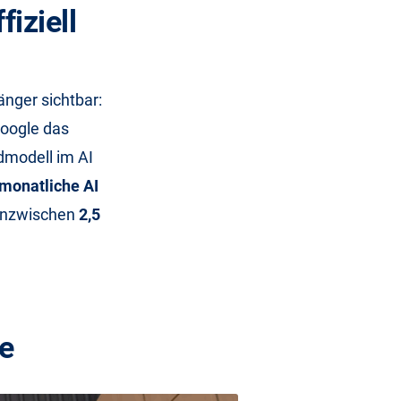
iziell
nger sichtbar:
Google das
rdmodell im AI
 monatliche AI
 inzwischen
2,5
e