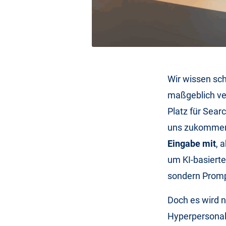
Wir wissen sch
maßgeblich ver
Platz für Sear
uns zukommen
Eingabe mit
, 
um KI-basiert
sondern Prompt
Doch es wird n
Hyperpersonali