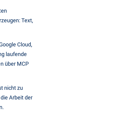
ten
rzeugen: Text,
 Google Cloud,
ang laufende
en über MCP
t nicht zu
die Arbeit der
n.