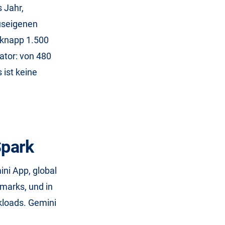
s Jahr,
auseigenen
t knapp 1.500
ator: von 480
s ist keine
Spark
ni App, global
hmarks, und in
kloads. Gemini