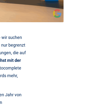
e wir suchen
O nur begrenzt
ungen, die auf
hst mit der
Autocomplete
ords mehr,
ten Jahr von
on