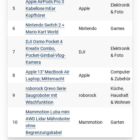
Apple AirPods Pro 3
Elektronik
5
Kabellose InEar
Apple
& Foto
Kopfhörer
Nintendo Switch 2 +
6
Nintendo
Games
Mario Kart World
DJI Osmo Pocket 4
Kreativ Combo,
Elektronik
7
DJI
Pocket-Gimbal-Vlog-
& Foto
Kamera
Apple 13" MacBook Air
Computer
8
Apple
Laptop; Mitternacht
& Zubehör
roborock Qrevo Serie
Küche,
9
Saugroboter mit
roborock
Haushalt
Wischfunktion
& Wohnen
Mammotion Luba mini
AWD Lidar Mähroboter
10
Mammotion
Garten
ohne
Begrenzungskabel