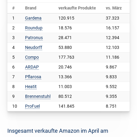
#
Brand
verkaufte Produkte
vs. März
vs
1
Gardena
120.915
37.323
44
2
Roundup
18.576
16.157
66
3
Patronus
28.471
12.394
77
4
Neudorff
53.880
12.103
29
5
Compo
177.763
11.186
6,
6
ARDAP
20.746
9.867
90
7
Pflarosa
13.366
9.833
27
8
Heatit
11.003
9.552
65
9
Brennenstuhl
80.512
9.355
13
10
ProFuel
141.845
8.751
6,
Insgesamt verkaufte Amazon im April am