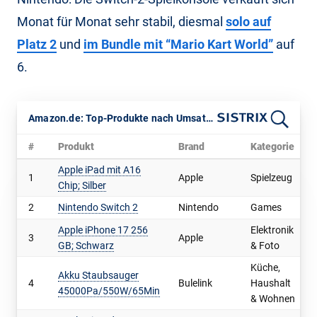
Monat für Monat sehr stabil, diesmal
solo auf
Platz 2
und
im Bundle mit “Mario Kart World”
auf
6.
Amazon.de: Top-Produkte nach Umsatz im April 2026
#
Produkt
Brand
Kategorie
Apple iPad mit A16
1
Apple
Spielzeug
Chip; Silber
2
Nintendo Switch 2
Nintendo
Games
Apple iPhone 17 256
Elektronik
3
Apple
GB; Schwarz
& Foto
Küche,
Akku Staubsauger
4
Bulelink
Haushalt
45000Pa/550W/65Min
& Wohnen