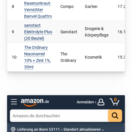
Rasenunkraut-
8
Compo
Garten
17.225
Vernichter
Banvel Quattro
sanotact
Drogerie &
9
Elektrolyte Plus
Sanotact
16.117
Körperpflege
(20 Beutel)
The Ordinary
Niacinamid
The
10
Kosmetik
15.368
10% + Zink 1%,
Ordinary
30ml