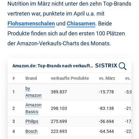
Nutrition im März nicht unter den zehn Top-Brands
vertreten war, punktete im April u.a. mit
Flohsamenschalen
und
Chiasamen
. Beide
Produkte finden sich auf den ersten 100 Plätzen
der Amazon-Verkaufs-Charts des Monats.
Amazon.de: Top-Brands nach verkauften Produkten im April 2026
#
Brand
verkaufte Produkte
vs. März
vs. Mär
by
1
389.837
-15.778
-3,9
Amazon
Amazon
2
298.103
-83.138
-21,8
Basics
3
Philips
275.699
-56.694
-17,1
4
Bosch
223.693
-64.544
-22,4