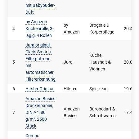
mit Babypuder-
Duft
by Amazon
by
Drogerie &
4
Küchenrolle, 3-
20.410
Amazon
Körperpflege
lagig, 4 Rollen
Jura original -
Claris Smart+
Küche,
Filterpatrone
5
Jura
Haushalt &
20.056
mit
Wohnen
automatischer
Filtererkennung
6
Hitster Original
Hitster
Spielzeug
19.629
Amazon Basics
Druckerpapier,
Amazon
Bürobedarf &
7
DIN A4, 80
17.432
Basics
Schreibwaren
g/m², 2500
Stück
Compo