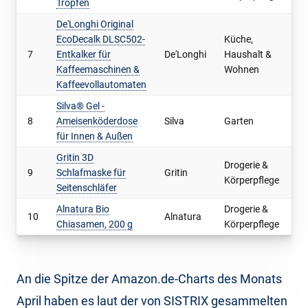
Tropfen
De'Longhi Original
EcoDecalk DLSC502-
Küche,
7
Entkalker für
De'Longhi
Haushalt &
9.
Kaffeemaschinen &
Wohnen
Kaffeevollautomaten
Silva® Gel -
8
Ameisenköderdose
Silva
Garten
6.
für Innen & Außen
Gritin 3D
Drogerie &
9
Schlafmaske für
Gritin
10
Körperpflege
Seitenschläfer
Alnatura Bio
Drogerie &
10
Alnatura
7.
Chiasamen, 200 g
Körperpflege
An die Spitze der Amazon.de-Charts des Monats
April haben es laut der von SISTRIX gesammelten