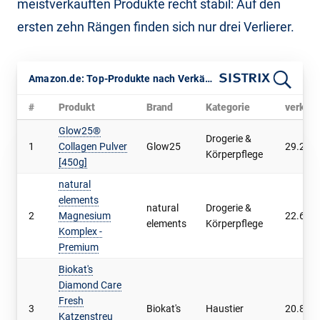
meistverkauften Produkte recht stabil: Auf den
ersten zehn Rängen finden sich nur drei Verlierer.
Amazon.de: Top-Produkte nach Verkäufen im April 2026
#
Produkt
Brand
Kategorie
verkauf
Glow25®
Drogerie &
1
Collagen Pulver
Glow25
29.266
Körperpflege
[450g]
natural
elements
natural
Drogerie &
2
Magnesium
22.692
elements
Körperpflege
Komplex -
Premium
Biokat's
Diamond Care
Fresh
3
Biokat's
Haustier
20.858
Katzenstreu