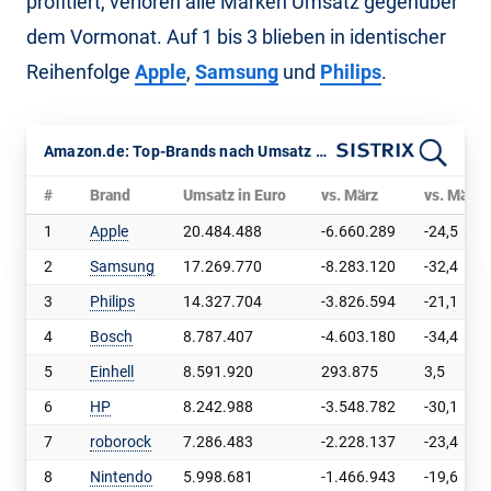
profitiert, verloren alle Marken Umsatz gegenüber
dem Vormonat. Auf 1 bis 3 blieben in identischer
Reihenfolge
Apple
,
Samsung
und
Philips
.
Amazon.de: Top-Brands nach Umsatz im April 2026
#
Brand
Umsatz in Euro
vs. März
vs. März 
1
Apple
20.484.488
-6.660.289
-24,5
2
Samsung
17.269.770
-8.283.120
-32,4
3
Philips
14.327.704
-3.826.594
-21,1
4
Bosch
8.787.407
-4.603.180
-34,4
5
Einhell
8.591.920
293.875
3,5
6
HP
8.242.988
-3.548.782
-30,1
7
roborock
7.286.483
-2.228.137
-23,4
8
Nintendo
5.998.681
-1.466.943
-19,6