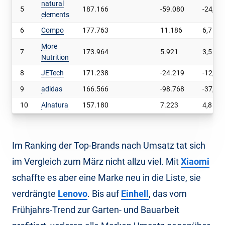
natural
5
187.166
-59.080
-24,0
elements
6
Compo
177.763
11.186
6,7
More
7
173.964
5.921
3,5
Nutrition
8
JETech
171.238
-24.219
-12,4
9
adidas
166.566
-98.768
-37,2
10
Alnatura
157.180
7.223
4,8
Im Ranking der Top-Brands nach Umsatz tat sich
im Vergleich zum März nicht allzu viel. Mit
Xiaomi
schaffte es aber eine Marke neu in die Liste, sie
verdrängte
Lenovo
. Bis auf
Einhell
, das vom
Frühjahrs-Trend zur Garten- und Bauarbeit