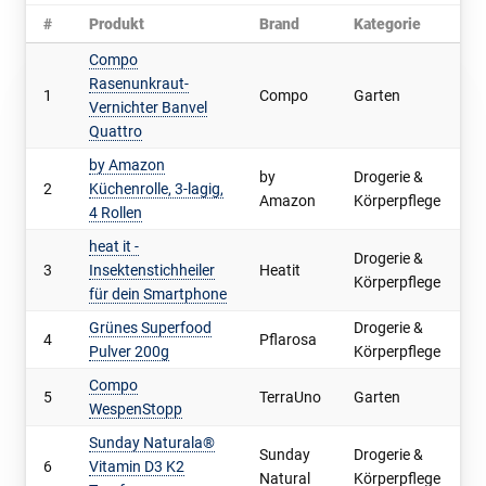
#
Produkt
Brand
Kategorie
ve
Compo
Rasenunkraut-
1
Compo
Garten
17
Vernichter Banvel
Quattro
by Amazon
by
Drogerie &
2
Küchenrolle, 3-lagig,
20
Amazon
Körperpflege
4 Rollen
heat it -
Drogerie &
3
Insektenstichheiler
Heatit
9.
Körperpflege
für dein Smartphone
Grünes Superfood
Drogerie &
4
Pflarosa
7.
Pulver 200g
Körperpflege
Compo
5
TerraUno
Garten
8.
WespenStopp
Sunday Naturala®
Sunday
Drogerie &
6
Vitamin D3 K2
8.
Natural
Körperpflege