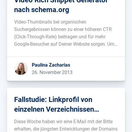
Video Rich Snippet Generator
nach schema.org
Video-Thumbnails bei organischen
Suchergebnissen können zu einer höheren CTR
(Click-Through-Rate) beitragen und für mehr
Google-Besucher auf Deiner Website sorgen. Um
Deine Videoinhalte schnell und einfach mit einem
Vorschaubild in den Google Suchergebnissen
Paulina Zacharias
anzeigen zu lassen, haben wir den Video Rich
26. November 2013
Snippet Generator nach schema.org entwickelt.
Standardmäßig bietet YouTube Dir die
Möglichkeit Deine […]...
Fallstudie: Linkprofil von
einzelnen Verzeichnissen
beachten
Diese Woche haben wir eine E-Mail mit der Bitte
erhalten, die jüngsten Entwicklungen der Domains