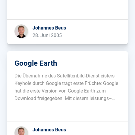
die neue Art der Optimierung …...
Johannes Beus
28. Juni 2005
Google Earth
Die Übernahme des Satellitenbild-Dienstleisters
Keyhole durch Google trägt erste Früchte: Google
hat die erste Version von Google Earth zum
Download freigegeben. Mit diesem leistungs–
und bandbreitenhungrigen 3D-Navigator kann
man interaktiv durch 3D-Bilder „fliegen“. Derzeit
sind USA, Kanada und Groß-Britannien verfügbar.
Update: Eine Gallerie mit sehenswerten Bildern
Johannes Beus