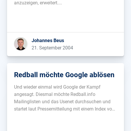
anzuzeigen, erweitert....
Johannes Beus
21. September 2004
Redball möchte Google ablösen
Und wieder einmal wird Google der Kampf
angesagt. Diesmal möchte Redball.info
Mailinglisten und das Usenet durchsuchen und
startet laut Pressemitteilung mit einem Index von
400 GB. Das System habe 6 Terabyte Kapazität
und eine Anbindung von 2×9.6 Gbit/s. Da ich auf
www.redball.info leider keine Suchfunktion