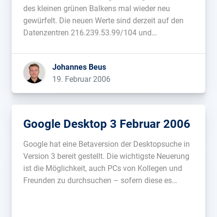
des kleinen grünen Balkens mal wieder neu
gewürfelt. Die neuen Werte sind derzeit auf den
Datenzentren 216.239.53.99/104 und
216.239.57.99/104 zu sehen. Es scheint, als ob
Google bei der Vererbung von PageRank einige
Johannes Beus
grundlegenden Parameter verändert hat –
19. Februar 2006
vielleicht auch eine Erklärung […]...
Google Desktop 3 Februar 2006
Google hat eine Betaversion der Desktopsuche in
Version 3 bereit gestellt. Die wichtigste Neuerung
ist die Möglichkeit, auch PCs von Kollegen und
Freunden zu durchsuchen – sofern diese es
erlauben. Damit diese Funktion genutzt werden
kann, ist ein Google-Zugang erforderlich. Die
gemeinsam zu nutzenden Suchindices werden