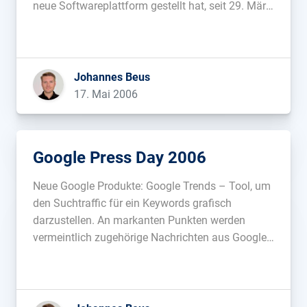
neue Softwareplattform gestellt hat, seit 29. März
abgeschlossen sei. Ein weiteres interessantes
Detail findet sich in den Kommentaren zu dem
Eintrag: So landen nicht mehr alle Seiten, die von
einem […]...
Johannes Beus
17. Mai 2006
Google Press Day 2006
Neue Google Produkte: Google Trends – Tool, um
den Suchtraffic für ein Keywords grafisch
darzustellen. An markanten Punkten werden
vermeintlich zugehörige Nachrichten aus Google
News angezeigt. Interessant ist, dass die
Suchanfragen auch geografisch zugeordnet
werden. URL: google.com/trends Google Co-op –
Benutzer können hier Inhalte von