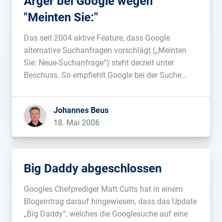
Ärger bei Google wegen
"Meinten Sie:"
Das seit 2004 aktive Feature, dass Google
alternative Suchanfragen vorschlägt („Meinten
Sie: Neue-Suchanfrage“) steht derzeit unter
Beschuss. So empfiehlt Google bei der Suche
nach dem Firmennamen des Unternehmens
„Serverscheck“ angeblich „Serverscheck Crack“
Johannes Beus
und weisst damit auf Möglichkeiten der
18. Mai 2006
Umgehung von Kopierschutzmechanismen hin.
Google habe auch eine Beschwerde
Serverschecks nicht reagiert, […]...
Big Daddy abgeschlossen
Googles Chefprediger Matt Cutts hat in einem
Blogeintrag darauf hingewiesen, dass das Update
„Big Daddy“, welches die Googlesuche auf eine