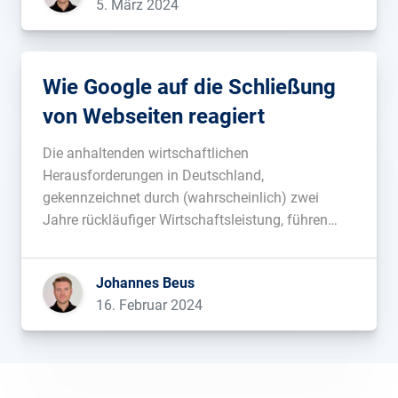
5. März 2024
Wie Google auf die Schließung
von Webseiten reagiert
Die anhaltenden wirtschaftlichen
Herausforderungen in Deutschland,
gekennzeichnet durch (wahrscheinlich) zwei
Jahre rückläufiger Wirtschaftsleistung, führen
vermehrt zu Insolvenzen. Diese Entwicklungen
beeinflussen nicht nur die betroffenen
Johannes Beus
Unternehmen, sondern auch deren digitale
16. Februar 2024
Präsenzen. Ein aktuelles Beispiel verdeutlicht, wie
Google auf die Schließung von Websites reagiert:
Das Versandhaus Klingel, einst die Nummer drei
in […]...