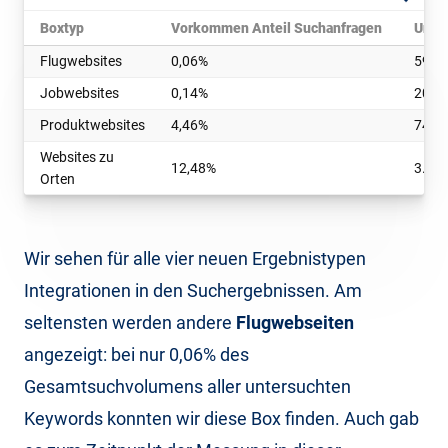
Boxtyp
Vorkommen Anteil Suchanfragen
Unte
Flugwebsites
0,06%
59
Jobwebsites
0,14%
206
Produktwebsites
4,46%
74
Websites zu
12,48%
3.84
Orten
Wir sehen für alle vier neuen Ergebnistypen
Integrationen in den Suchergebnissen. Am
seltensten werden andere
Flugwebseiten
angezeigt: bei nur 0,06% des
Gesamtsuchvolumens aller untersuchten
Keywords konnten wir diese Box finden. Auch gab