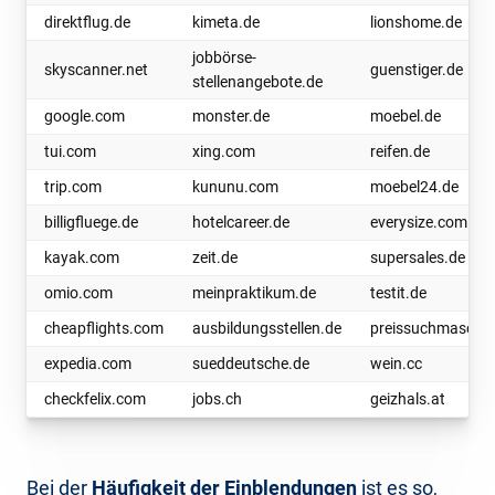
direktflug.de
kimeta.de
lionshome.de
jobbörse-
skyscanner.net
guenstiger.de
stellenangebote.de
google.com
monster.de
moebel.de
tui.com
xing.com
reifen.de
trip.com
kununu.com
moebel24.de
billigfluege.de
hotelcareer.de
everysize.com
kayak.com
zeit.de
supersales.de
omio.com
meinpraktikum.de
testit.de
cheapflights.com
ausbildungsstellen.de
preissuchmaschin
expedia.com
sueddeutsche.de
wein.cc
checkfelix.com
jobs.ch
geizhals.at
Bei der
Häufigkeit der Einblendungen
ist es so,