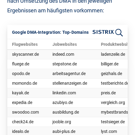
nach Umsetzung des DMA in den jeweiligen
Ergebnissen am häufigsten vorkommen:
Google DMA-Integration: Top-Domains
Flugwebsites
Jobwebsites
Produktwebsites
skyscanner.de
indeed.com
ladenzeile.de
fluege.de
stepstone.de
billiger.de
opodo.de
arbeitsagentur.de
geizhals.de
momondo.de
stellenanzeigen.de
testberichte.de
kayak.de
linkedin.com
preis.de
expedia.de
azubiyo.de
vergleich.org
swoodoo.com
ausbildung.de
mybestbrands.de
check24.de
jooble.org
testsieger.de
idealo.de
aubi-plus.de
lyst.com