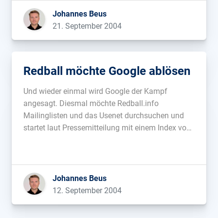
Johannes Beus
21. September 2004
Redball möchte Google ablösen
Und wieder einmal wird Google der Kampf
angesagt. Diesmal möchte Redball.info
Mailinglisten und das Usenet durchsuchen und
startet laut Pressemitteilung mit einem Index von
400 GB. Das System habe 6 Terabyte Kapazität
und eine Anbindung von 2×9.6 Gbit/s. Da ich auf
www.redball.info leider keine Suchfunktion
entdecken kann, bleibt mir nur, […]...
Johannes Beus
12. September 2004