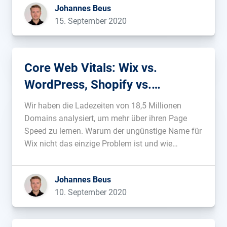
Johannes Beus
impacted by one might not recover […] […]...
15. September 2020
Core Web Vitals: Wix vs.
WordPress, Shopify vs.
Shopware – was ist schneller?
Wir haben die Ladezeiten von 18,5 Millionen
Domains analysiert, um mehr über ihren Page
Speed zu lernen. Warum der ungünstige Name für
Wix nicht das einzige Problem ist und wie
WordPress abschneidet, erfährst du in diesem
Beitrag....
Johannes Beus
10. September 2020