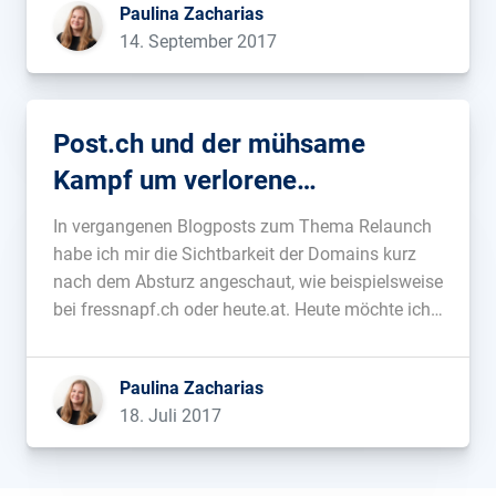
Paulina Zacharias
verstanden werden kann. Und um den Faktor
14. September 2017
„Schnelligkeit“ soll es hierbei auch hauptsächlich
[…]...
Post.ch und der mühsame
Kampf um verlorene
Sichtbarkeit
In vergangenen Blogposts zum Thema Relaunch
habe ich mir die Sichtbarkeit der Domains kurz
nach dem Absturz angeschaut, wie beispielsweise
bei fressnapf.ch oder heute.at. Heute möchte ich
gerne einen Blick auf die Schweizerische Post
(post.ch) werfen. Hier ist seit dem Relaunch einige
Paulina Zacharias
Zeit ins Land verstrichen, womit sich wunderbar
18. Juli 2017
die Frage […]...