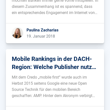
möchten Banken immer gerne vorne mitspielen. In
diesem Zusammenhang ist es spannend, dass
ein entsprechendes Engagement im Internet von
vielen alteingesessenen Banken vermisst wird.
Allein drei große, primär offline-agierende Banken
Paulina Zacharias
aus der DACH-Region haben, in den letzten
19. Januar 2018
Jahren, viele relevante Rankings verloren […]...
Mobile Rankings in der DACH-
Region: Welche Publisher nutzen
AMP?
Mit dem Credo „mobile first“ wurde auch im
Herbst 2015 seitens Google eine neue Open
Source Technik für den mobilen Bereich
geschaffen: AMP. Hinter dem Akronym verbirgt
sich ‚Accelarted Mobile Pages‘, welches wörtlich
übersetzt als „beschleunigte Mobilseiten“