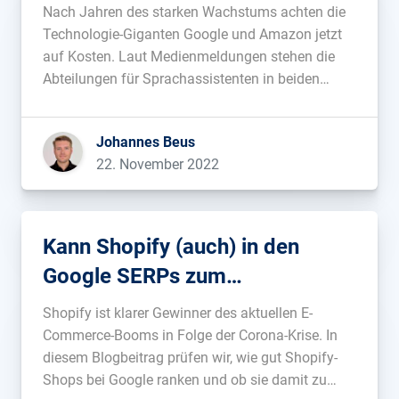
Kürzungen
Nach Jahren des starken Wachstums achten die
Technologie-Giganten Google und Amazon jetzt
auf Kosten. Laut Medienmeldungen stehen die
Abteilungen für Sprachassistenten in beiden
Firmen vor Entlassungen und Budgetkürzungen.
Bei Amazon soll Alexa für rund 10 Milliarden
Johannes Beus
jährliche Verluste verantwortlich sein. Alle
22. November 2022
Versuche, Alexa zu monetarisieren, seien in der
Vergangenheit fehlgeschlagen. […]...
Kann Shopify (auch) in den
Google SERPs zum
Wettbewerber für Amazon
Shopify ist klarer Gewinner des aktuellen E-
werden?
Commerce-Booms in Folge der Corona-Krise. In
diesem Blogbeitrag prüfen wir, wie gut Shopify-
Shops bei Google ranken und ob sie damit zu