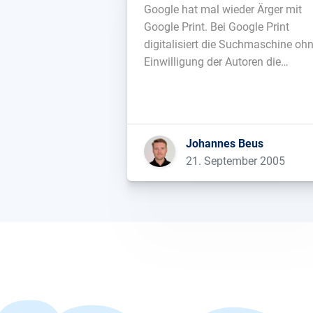
Google hat mal wieder Ärger mit
Google Print. Bei Google Print
digitalisiert die Suchmaschine oh
Einwilligung der Autoren die
Bibliotheken großer amerikanische
Universitäten. Dagegen hat in den
USA jetzt die Autorenvereinigung
Authors Guild eine Sammelklage
Johannes Beus
eingereicht. Sie wirft Google vor,
21. September 2005
massive Copyright-Verletzungen
begangen zu haben....