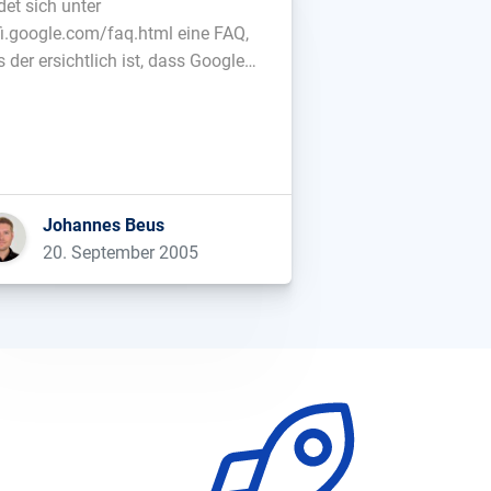
det sich unter
fi.google.com/faq.html eine FAQ,
 der ersichtlich ist, dass Google
nen (kostenlosen) Wireless-
ternetzugang plant. So wird auf
ne Software „Google Secure
cess“ verwiesen, mit der man
cheren Zugang zu „Google WiFi“
halten könne („Google Secure
Johannes Beus
cess allows you to establish a
20. September 2005
e secure […]...