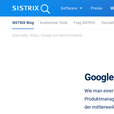
Software
Preise
W
SISTRIX Blog
Kostenlose Tools
Frag SISTRIX
Tutorial
Startseite
/
Blog
/
Google auf dem Fernseher
Google
Wie man einer
Produktmanager
der mittlerwei