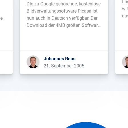
fin
Die zu Google gehörende, kostenlose
wi
Bildverwaltungssoftware Picasa ist
aus
ne
nun auch in Deutsch verfügbar. Der
ei
Download der 4MB großen Software
In
r
ist unter picasa.google.de möglich....
ei
Ac
si
Johannes Beus
er
21. September 2005
Ac
mor