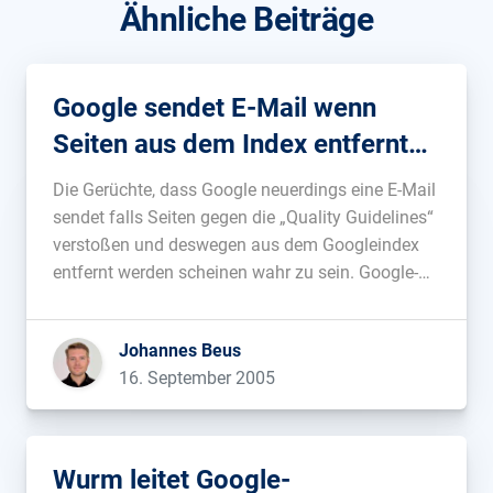
Ähnliche Beiträge
Google sendet E-Mail wenn
Seiten aus dem Index entfernt
werden
Die Gerüchte, dass Google neuerdings eine E-Mail
sendet falls Seiten gegen die „Quality Guidelines“
verstoßen und deswegen aus dem Googleindex
entfernt werden scheinen wahr zu sein. Google-
Entwickler Matt Cutts hat dies nun auf
threadwatch.org bestätigt. So sollen damit
Johannes Beus
Webmaster, die gute Inhalte haben aber
16. September 2005
JavaScript-Weiterleitungen benutzen aufgeklärt
und ihnen eine […]...
Wurm leitet Google-