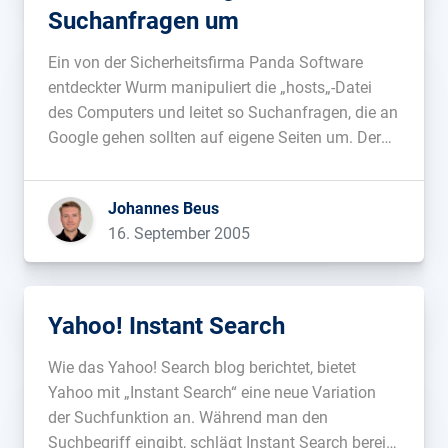
Suchanfragen um
Ein von der Sicherheitsfirma Panda Software
entdeckter Wurm manipuliert die „hosts„-Datei
des Computers und leitet so Suchanfragen, die an
Google gehen sollten auf eigene Seiten um. Der
auf „P2load.A“ getaufte Schädling tauscht auch
die Startseite des Browser gegen eine bekannte
Johannes Beus
Seite, die kostenpflichten Zugang zu Binary-
16. September 2005
Newsgroups verkauft, aus. Ich bin […]...
Yahoo! Instant Search
Wie das Yahoo! Search blog berichtet, bietet
Yahoo mit „Instant Search“ eine neue Variation
der Suchfunktion an. Während man den
Suchbegriff eingibt, schlägt Instant Search bereits