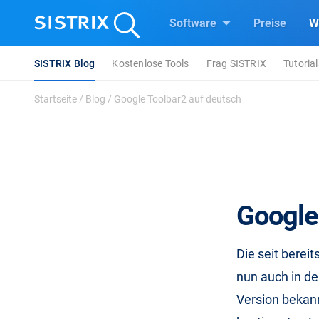
Software
Preise
W
SISTRIX Blog
Kostenlose Tools
Frag SISTRIX
Tutorial
Startseite
/
Blog
/
Google Toolbar2 auf deutsch
Google
Die seit bereit
nun auch in de
Version bekan