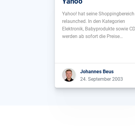
Yahoo
Yahoo! hat seine Shoppingbereich
relaunched. In den Kategorien
Elektronik, Babyprodukte sowie C
werden ab sofort die Preise
verschiedener Onlineshops
verglichen. An die Resultate der
grossen Preisvergleiche kommt
Yahoo zwar noch nicht heran, ich
Johannes Beus
gehe aber davon aus, dass an der
24. September 2003
Datenbasis gearbeitet wird....