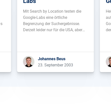
Labs
G
Mit Search by Location testen die
Hei
Google-Labs eine örtliche
au
Ds
Begrenzung der Suchergebnisse.
Go
Derzeit leider nur für die USA, aber
de
man darf gespannt sein, wann
Go
dieses Feature auch für
Europa/Deutschland verfügbar sein
wird....
Johannes Beus
23. September 2003