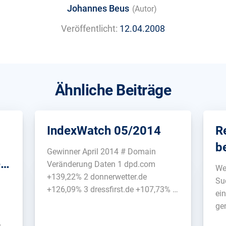
Johannes Beus
(Autor)
Veröffentlicht:
12.04.2008
Ähnliche Beiträge
IndexWatch 05/2014
R
b
Gewinner April 2014 # Domain
i
Veränderung Daten 1 dpd.com
We
+139,22% 2 donnerwetter.de
ch
Su
+126,09% 3 dressfirst.de +107,73% 4
ei
trustcheck.net +105% 5 ups.com
ge
+93,22% 6 pons.com +86,71% 7
be