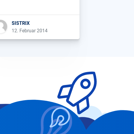
er ein begrenztes Platzangebot
ngpass) Der Engpass begrenzt
weils die Leistungsfähigkeit des
SISTRIX
nzen Systems. Der Supermarkt
12. Februar 2014
nnte mit mehr Regalfläche mehr
ld verdienen, da er dann eine
ßere […]...