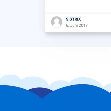
mehr als eine digitalisierte
Hochglanz-Unternehmensbroschür
Das klingt in manchen Ohren
SISTRIX
vielleicht gar nicht schlecht. Aber
6. Juni 2017
Unternehmensbroschüren sind me
die langweiligste Sache der Welt.
Werbung pur, die ohne Bezahlung
nicht gerne […]...