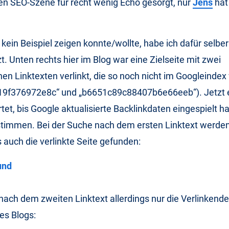
en SEO-Szene für recht wenig Echo gesorgt, nur
Jens
hat
 kein Beispiel zeigen konnte/wollte, habe ich dafür selber
t. Unten rechts hier im Blog war eine Zielseite mit zwei
hen Linktexten verlinkt, die so noch nicht im Googleinde
9f376972e8c“ und „b6651c89c88407b6e66eeb“). Jetzt e
t, bis Google aktualisierte Backlinkdaten eingespielt ha
 stimmen. Bei der Suche nach dem ersten Linktext werde
s auch die verlinkte Seite gefunden:
nach dem zweiten Linktext allerdings nur die Verlinkende,
ses Blogs: