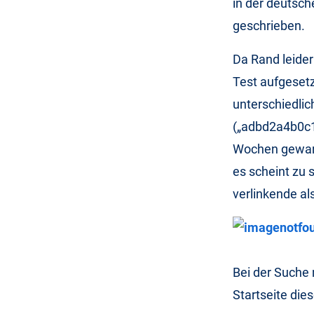
in der deutsch
geschrieben.
Da Rand leider
Test aufgesetz
unterschiedlic
(„adbd2a4b0c1
Wochen gewarte
es scheint zu
verlinkende al
Bei der Suche 
Startseite die