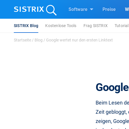
Software
Preise
W
SISTRIX Blog
Kostenlose Tools
Frag SISTRIX
Tutorial
Startseite
/
Blog
/
Google wertet nur den ersten Linktext
Google 
Beim Lesen der
Zeit gebloggt,
zeigen, Google