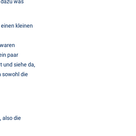
 dazu was
 einen kleinen
x waren
in paar
t und siehe da,
n sowohl die
 also die