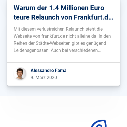
Warum der 1.4 Millionen Euro
teure Relaunch von Frankfurt.de
bisher knapp 50% Sichtbarkeit
Mit diesem verlustreichen Relaunch steht die
gekostet hat
Webseite von frankfurt.de nicht alleine da. In den
Reihen der Städte-Webseiten gibt es genügend
Leidensgenossen. Auch bei verschiedenen
Relaunches von, unter anderem, muenchen.de,
hamburg.de oder auch bonn.de gab es kleinere
Alessandro Famà
oder größere Sichtbarbeitsverluste. In der
9. März 2020
dazugehörigen Pressemitteilung1 schreiben die
Verantwortlichen, dass die Webseite jetzt […]...