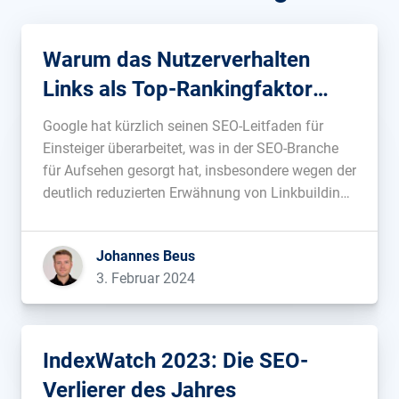
Warum das Nutzerverhalten
Links als Top-Rankingfaktor
abgelöst haben könnte
Google hat kürzlich seinen SEO-Leitfaden für
Einsteiger überarbeitet, was in der SEO-Branche
für Aufsehen gesorgt hat, insbesondere wegen der
deutlich reduzierten Erwähnung von Linkbuilding.
Stellt sich die Frage: Versucht Google, Neulinge in
die Irre zu führen? Ich biete eine alternative
Johannes Beus
Sichtweise an: Google revolutionierte die Suche,
3. Februar 2024
indem es Links als […]...
IndexWatch 2023: Die SEO-
Verlierer des Jahres