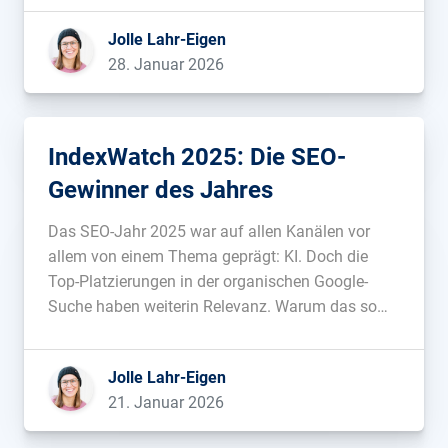
zurückzuführen sind, sind auch viele der Verlierer
Jolle Lahr-Eigen
keine klassische Abstrafung, sondern vielmehr
28. Januar 2026
das Resultat mehr oder minder gelungener […]...
IndexWatch 2025: Die SEO-
Gewinner des Jahres
Das SEO-Jahr 2025 war auf allen Kanälen vor
allem von einem Thema geprägt: KI. Doch die
Top-Platzierungen in der organischen Google-
Suche haben weiterin Relevanz. Warum das so
ist, wer 2025 absolut und relativ die meiste
Sichtbarkeit gewonnen hat und wie Wetterseiten,
Jolle Lahr-Eigen
IMDB, die Deutsche Börse oder Lotto Sachsen-
21. Januar 2026
Anhalt dabei vorgegangen […]...