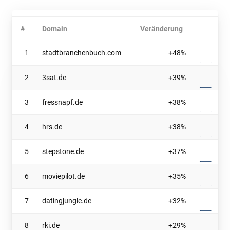
#
Domain
Veränderung
1
stadtbranchenbuch.com
+48%
2
3sat.de
+39%
3
fressnapf.de
+38%
4
hrs.de
+38%
5
stepstone.de
+37%
6
moviepilot.de
+35%
7
datingjungle.de
+32%
8
rki.de
+29%