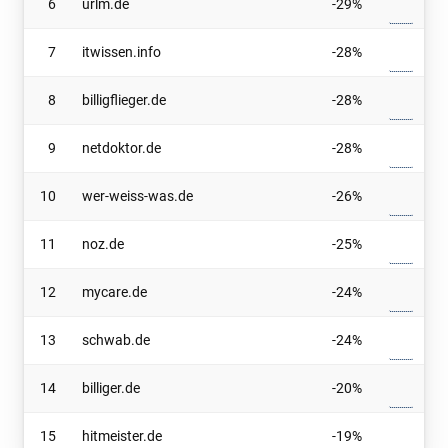
6
urlm.de
-29%
7
itwissen.info
-28%
8
billigflieger.de
-28%
9
netdoktor.de
-28%
10
wer-weiss-was.de
-26%
11
noz.de
-25%
12
mycare.de
-24%
13
schwab.de
-24%
14
billiger.de
-20%
15
hitmeister.de
-19%