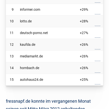
9
informer.com
+29%
10
lotto.de
+28%
11
deutsch-porno.net
+27%
12
kaufda.de
+26%
13
mediamarkt.de
+26%
14
hornbach.de
+26%
15
autohaus24.de
+25%
fressnapf.de konnte im vergangenen Monat
seinen seit Mitte März 2012 anhaltenden