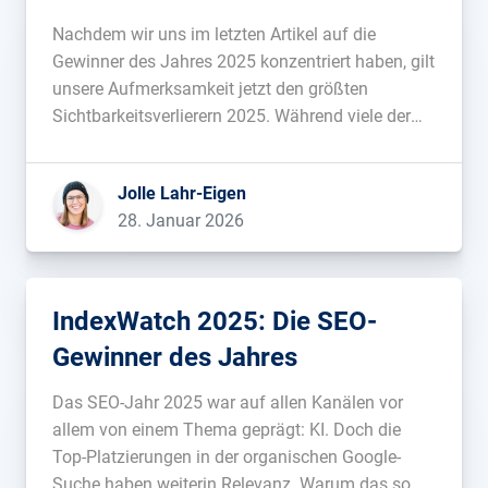
Nachdem wir uns im letzten Artikel auf die
Gewinner des Jahres 2025 konzentriert haben, gilt
unsere Aufmerksamkeit jetzt den größten
Sichtbarkeitsverlierern 2025. Während viele der
Gewinner vor allem auf klassisch gute SEO-Arbeit
zurückzuführen sind, sind auch viele der Verlierer
Jolle Lahr-Eigen
keine klassische Abstrafung, sondern vielmehr
28. Januar 2026
das Resultat mehr oder minder gelungener […]...
IndexWatch 2025: Die SEO-
Gewinner des Jahres
Das SEO-Jahr 2025 war auf allen Kanälen vor
allem von einem Thema geprägt: KI. Doch die
Top-Platzierungen in der organischen Google-
Suche haben weiterin Relevanz. Warum das so