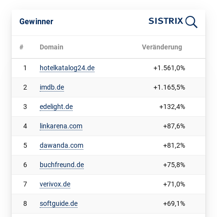
Gewinner
#
Domain
Veränderung
1
hotelkatalog24.de
+1.561,0%
2
imdb.de
+1.165,5%
3
edelight.de
+132,4%
4
linkarena.com
+87,6%
5
dawanda.com
+81,2%
6
buchfreund.de
+75,8%
7
verivox.de
+71,0%
8
softguide.de
+69,1%