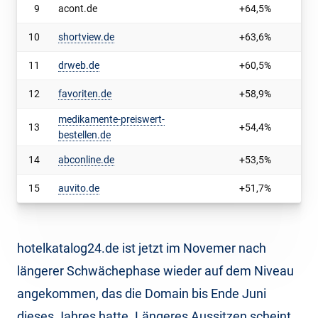
9
acont.de
+64,5%
10
shortview.de
+63,6%
11
drweb.de
+60,5%
12
favoriten.de
+58,9%
medikamente-preiswert-
13
+54,4%
bestellen.de
14
abconline.de
+53,5%
15
auvito.de
+51,7%
hotelkatalog24.de ist jetzt im Novemer nach
längerer Schwächephase wieder auf dem Niveau
angekommen, das die Domain bis Ende Juni
dieses Jahres hatte. Längeres Aussitzen scheint