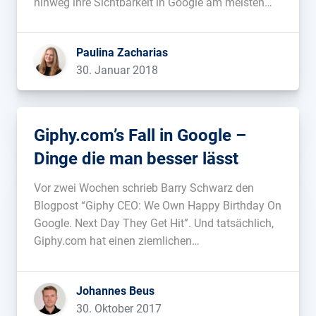
hinweg ihre Sichtbarkeit in Google am meisten
steigern? Und was können wir von ihnen lernen?...
Paulina Zacharias
30. Januar 2018
Giphy.com’s Fall in Google –
Dinge die man besser lässt
Vor zwei Wochen schrieb Barry Schwarz den
Blogpost “Giphy CEO: We Own Happy Birthday On
Google. Next Day They Get Hit”. Und tatsächlich,
Giphy.com hat einen ziemlichen
Sichtbarkeitsverlust hingelegt: 91% der
Sichtbarkeit im Vereinten Königreich, 84% in den
Johannes Beus
USA, 87% in Frankreich, 88% in Italien, 83% in
30. Oktober 2017
Deutschland und 85% […]...