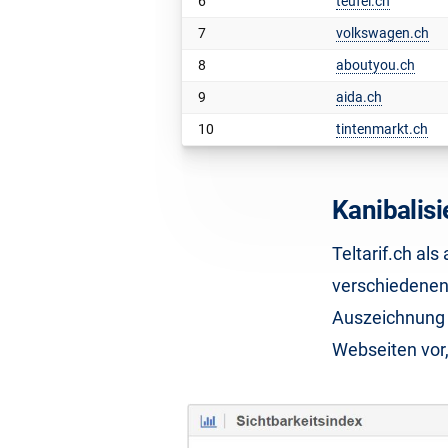
6
teufel.ch
7
volkswagen.ch
8
aboutyou.ch
9
aida.ch
10
tintenmarkt.ch
Kanibalis
Teltarif.ch al
verschiedenen
Auszeichnung f
Webseiten vor,