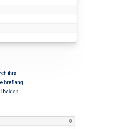
rch ihre
e hreflang
i beiden