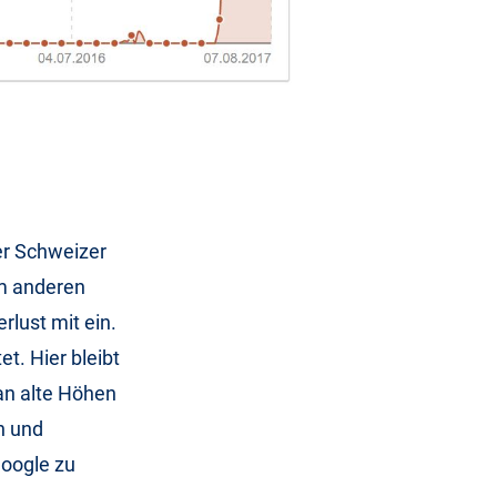
er Schweizer
um anderen
rlust mit ein.
t. Hier bleibt
 an alte Höhen
n und
Google zu