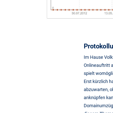
Protokoll
Im Hause Volk
Onlineauftritt
spielt womögli
Erst kürzlich h
abzuwarten, ob
anknüpfen ka
Domainumzügen