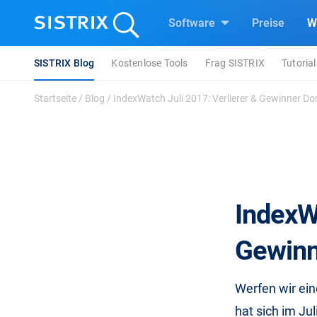
Software
Preise
W
SISTRIX Blog
Kostenlose Tools
Frag SISTRIX
Tutorial
Startseite
/
Blog
/
IndexWatch Juli 2017: Verlierer & Gewinner Dom
IndexWa
Gewinn
Werfen wir ein
hat sich im Ju