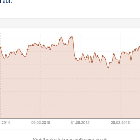
 auf.
Sichtbarkeitskurve volkswagen.ch