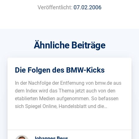
Veröffentlicht:
07.02.2006
Ähnliche Beiträge
Die Folgen des BMW-Kicks
In der Nachfolge der Entfernung von bmw.de aus
dem Index wird das Thema jetzt auch von den
etablierten Medien aufgenommen. So befassen
sich Spiegel Online, Handelsblatt und die
Süddeutsche mit den Gründen und Folgen –
leider ist in vielen Artikeln allerdings ein
grundlegendes Verständnis von SEO nicht zu
erkennen. Philipp […]...
Johannes Beus