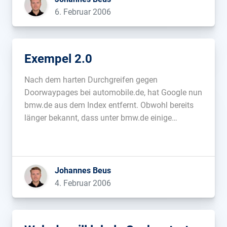
6. Februar 2006
Exempel 2.0
Nach dem harten Durchgreifen gegen
Doorwaypages bei automobile.de, hat Google nun
bmw.de aus dem Index entfernt. Obwohl bereits
länger bekannt, dass unter bmw.de einige
Doorwaypages mit Javascript-Weiterleitung
lagen, hat das Aufgreifen des Themas in
verschiedenen, großen amerikanischen SEO-Blogs
(1, 2) wohl dazu geführt, dass Google entschieden
Johannes Beus
hat, auch bei BMW […]...
4. Februar 2006