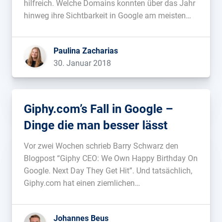
hilfreich. Welche Domains konnten über das Jahr
hinweg ihre Sichtbarkeit in Google am meisten
steigern? Und was können wir von ihnen lernen?...
Paulina Zacharias
30. Januar 2018
Giphy.com’s Fall in Google –
Dinge die man besser lässt
Vor zwei Wochen schrieb Barry Schwarz den
Blogpost “Giphy CEO: We Own Happy Birthday On
Google. Next Day They Get Hit”. Und tatsächlich,
Giphy.com hat einen ziemlichen
Sichtbarkeitsverlust hingelegt: 91% der
Sichtbarkeit im Vereinten Königreich, 84% in den
Johannes Beus
USA, 87% in Frankreich, 88% in Italien, 83% in