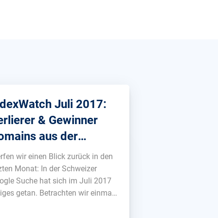
ndexWatch Juli 2017:
erlierer & Gewinner
omains aus der
chweiz
rfen wir einen Blick zurück in den
tzten Monat: In der Schweizer
ogle Suche hat sich im Juli 2017
niges getan. Betrachten wir einmal
meinsam, welche .ch Domains am
isten Sichtbarkeit einbüßen