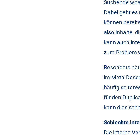
Suchende woan
Dabei geht es
können bereit
also Inhalte, 
kann auch inte
zum Problem 
Besonders häuf
im Meta-Descri
häufig seitenw
für den Duplic
kann dies schn
Schlechte int
Die interne Ve