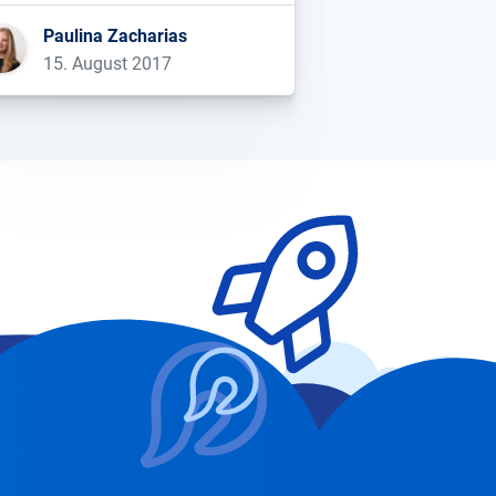
ssten bzw. gewinnen konnten.
Paulina Zacharias
p 10 Verlierer aus der Schweiz
15. August 2017
nibalisierung im eigenen Haus
tarif.ch als auch bergfex.ch […]...