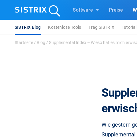
Software
Preise
W
SISTRIX Blog
Kostenlose Tools
Frag SISTRIX
Tutorial
Startseite
/
Blog
/
Supplemental Index – Wieso hat es mich erwis
Supple
erwisc
Wie gestern g
Supplemental I