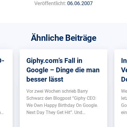
Veröffentlicht:
06.06.2007
Ähnliche Beiträge
O-
Giphy.com’s Fall in
I
Google – Dinge die man
V
besser lässt
D
S
Vor zwei Wochen schrieb Barry
We
Schwarz den Blogpost “Giphy CEO:
le
We Own Happy Birthday On Google.
Go
n
Next Day They Get Hit”. Und
ei
tatsächlich, Giphy.com hat einen
ge
n
ziemlichen Sichtbarkeitsverlust
me