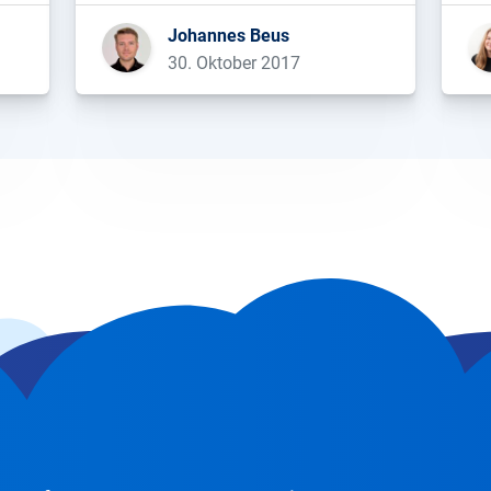
hingelegt: 91% der Sichtbarkeit im
mu
Johannes Beus
Vereinten Königreich, 84% in den
To
30. Oktober 2017
USA, 87% in Frankreich, 88% in
Ka
Italien, 83% in Deutschland und 85%
Tel
[…]...