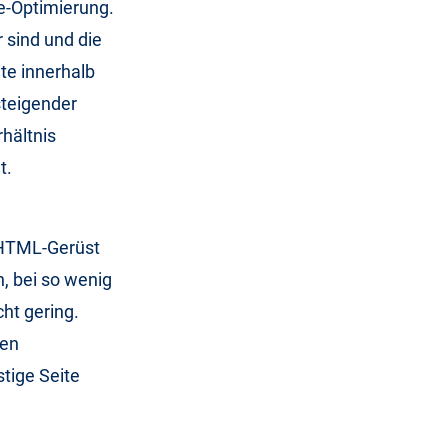
e-Optimierung.
 sind und die
ite innerhalb
steigender
rhältnis
t.
 HTML-Gerüst
h, bei so wenig
ht gering.
den
stige Seite