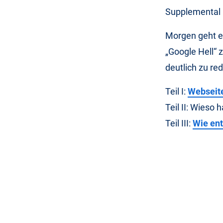
Supplemental 
Morgen geht e
„Google Hell“ 
deutlich zu re
Teil I:
Webseite
Teil II: Wieso 
Teil III:
Wie en