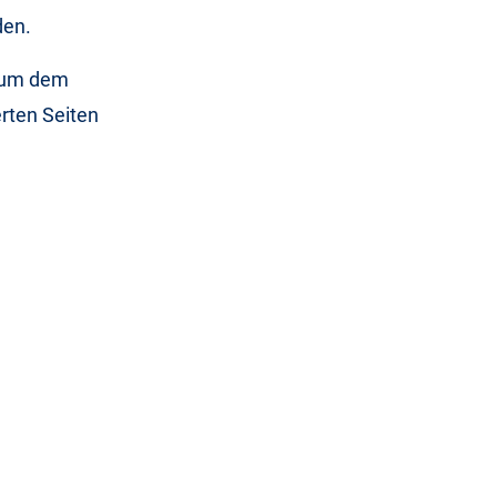
den.
, um dem
rten Seiten