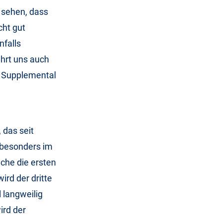
 sehen, dass
cht gut
nfalls
ührt uns auch
m Supplemental
 das seit
d besonders im
che die ersten
ird der dritte
 langweilig
ird der