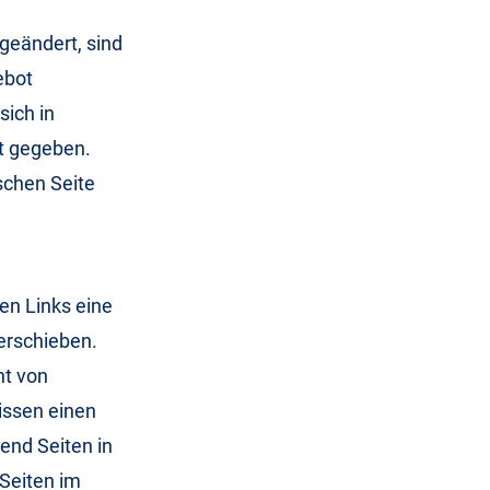
 geändert, sind
ebot
ich in
t gegeben.
schen Seite
en Links eine
verschieben.
ht von
nissen einen
end Seiten in
 Seiten im