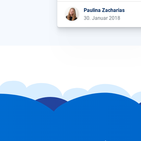
steigern? Und was können wir von
Paulina Zacharias
ihnen lernen?...
30. Januar 2018