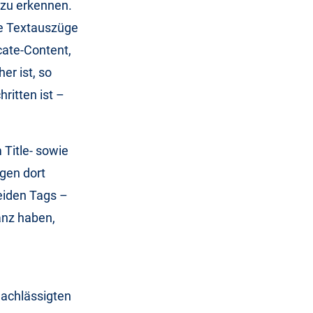
 zu erkennen.
ne Textauszüge
cate-Content,
er ist, so
ritten ist –
Title- sowie
gen dort
beiden Tags –
anz haben,
nachlässigten