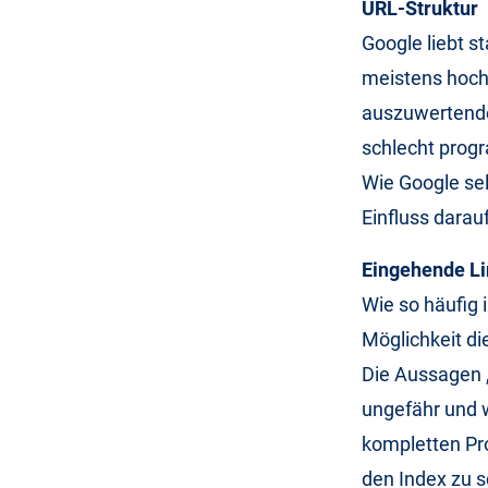
URL-Struktur
Google liebt s
meistens hochw
auszuwertende
schlecht prog
Wie Google sel
Einfluss darau
Eingehende L
Wie so häufig 
Möglichkeit di
Die Aussagen „
ungefähr und w
kompletten Pr
den Index zu s