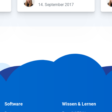
ne-
„beschleunigte Mobilseiten“
Pos
14. September 2017
verstanden werden kann. Und um
de
n,
den Faktor „Schnelligkeit“ soll es
ve
hierbei auch hauptsächlich […]...
die
Software
Wissen & Lernen