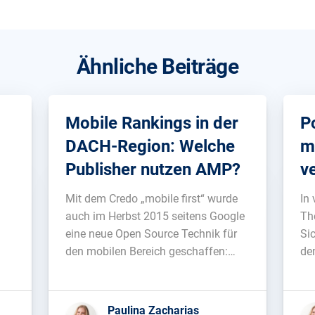
Ähnliche Beiträge
Mobile Rankings in der
P
DACH-Region: Welche
m
Publisher nutzen AMP?
v
Mit dem Credo „mobile first“ wurde
In
auch im Herbst 2015 seitens Google
Th
eine neue Open Source Technik für
Si
den mobilen Bereich geschaffen:
de
AMP. Hinter dem Akronym verbirgt
be
n
sich ‚Accelarted Mobile Pages‘,
he
t
welches wörtlich übersetzt als
ei
Paulina Zacharias