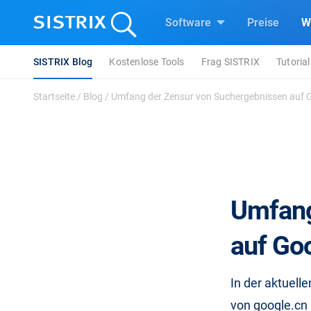
Software
Preise
W
SISTRIX Blog
Kostenlose Tools
Frag SISTRIX
Tutorial
Startseite
/
Blog
/
Umfang der Zensur von Suchergebnissen auf G
Umfang
auf Go
In der aktuell
von google.cn