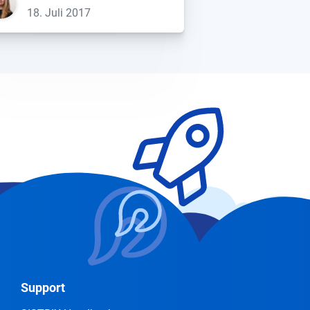
t (post.ch) werfen. Hier ist seit
18. Juli 2017
m Relaunch einige Zeit ins Land
rstrichen, womit sich wunderbar
 Frage […]...
Support