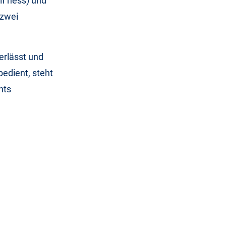
lf hess) und
 zwei
erlässt und
edient, steht
nts