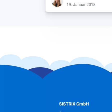
wird. Allein drei große, primär offli
19. Januar 2018
agierende Banken aus der DACH-
Region haben, in den letzten Jahre
viele relevante Rankings verloren
[…]...
SISTRIX GmbH