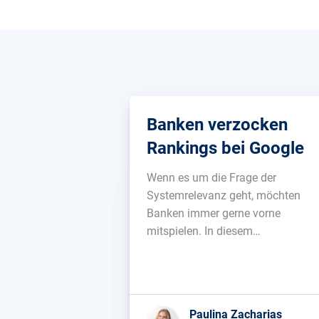
Banken verzocken
Rankings bei Google
Wenn es um die Frage der
Systemrelevanz geht, möchten
Banken immer gerne vorne
mitspielen. In diesem
Zusammenhang ist es spannend,
dass ein entsprechendes
Engagement im Internet von viele
alteingesessenen Banken vermiss
Paulina Zacharias