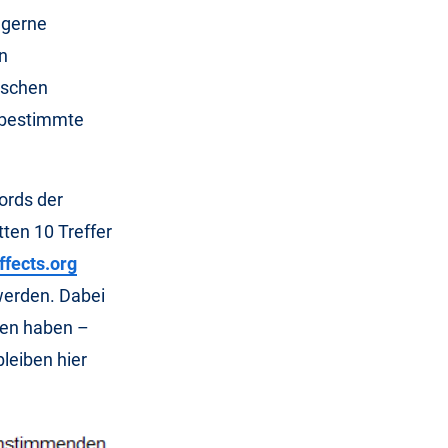
 gerne
en
tschen
 bestimmte
ords der
ten 10 Treffer
ffects.org
werden. Dabei
zen haben –
 bleiben hier