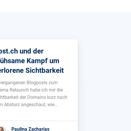
ost.ch und der
ühsame Kampf um
erlorene Sichtbarkeit
 vergangenen Blogposts zum
ema Relaunch habe ich mir die
chtbarkeit der Domains kurz nach
m Absturz angeschaut, wie
ispielsweise bei fressnapf.ch oder
ute.at. Heute möchte ich gerne
nen Blick auf die Schweizerische
Paulina Zacharias