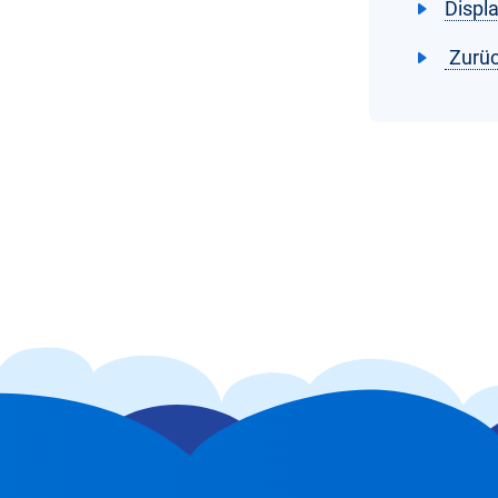
Displ
Zurüc