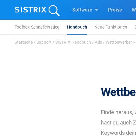
Software
Preise
W
Toolbox Schnelleinstieg
Handbuch
Neue Funktionen
Startseite
/
Support
/
SISTRIX Handbuch
/
Ads
/
Wettbewerber –
Wettbe
Finde heraus,
hast du auch Z
Keywords deine